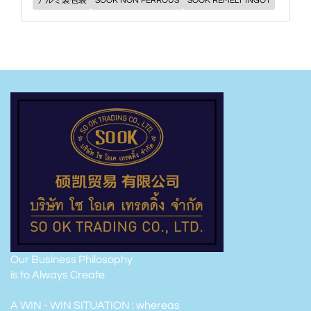
アルミ製包装
SOOK NON FERROUS
SOOK REMELT INGOT
Our Business Philosophy
is to Always Create
A WIN - WIN SITUATION : whereas