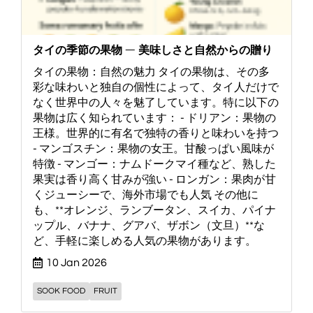
タイの季節の果物 ― 美味しさと自然からの贈り
タイの果物：自然の魅力 タイの果物は、その多
彩な味わいと独自の個性によって、タイ人だけで
なく世界中の人々を魅了しています。特に以下の
果物は広く知られています： - ドリアン：果物の
王様。世界的に有名で独特の香りと味わいを持つ
- マンゴスチン：果物の女王。甘酸っぱい風味が
特徴 - マンゴー：ナムドークマイ種など、熟した
果実は香り高く甘みが強い - ロンガン：果肉が甘
くジューシーで、海外市場でも人気 その他に
も、**オレンジ、ランブータン、スイカ、パイナ
ップル、バナナ、グアバ、ザボン（文旦）**な
ど、手軽に楽しめる人気の果物があります。
10 Jan 2026
SOOK FOOD
FRUIT