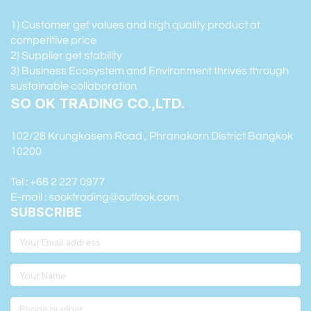
1) Customer get values and high quality product at
competitive price
2) Supplier get stability
3) Business Ecosystem and Environment thrives through
sustainable collaboration
SO OK TRADING CO.,LTD.
102/28 Krungkasem Road , Phranakorn District Bangkok
10200
Tel : +66 2 227 0977
E-mail : sooktrading@outlook.com
SUBSCRIBE