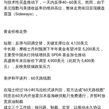
与技术性买盘推动下，一天内反弹40–60美元。然而，由于
美元指数与美债收益率仍维持高位，整体走势依旧呈现横盘
震荡（Sideways）。
黄金价格走势
短期：反弹与回调交替，关键支撑位在 4,120美元
中长期：摩根士丹利预测下半年黄金有望冲至 5,200美元，
主要受中国央行持续增持及 SPDR 基金加仓推动
高盛将年末目标价下调至 4,900美元（此前为 5,400美
元），反映美联储政策压力
美伊和平谈判：60天路线图
在瑞士经过18小时马拉松式谈判后，双方达成“60天路线图”
同意在60天内开放霍尔木兹海峡供船只免费通行，并暂时放
宽原油制裁
成立三个工作组：核问题、制裁、监管，以推动永久协议