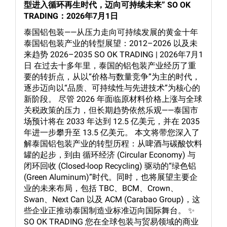
型进入循环再生时代，迈向可持续未来” SO OK
TRADING：2026年7月1日
泰国铝包装——从压力走向可持续发展的黄金十年
泰国铝包装产业的转型展望：2012–2026 以及未
来趋势 2026–2035 SO OK TRADING | 2026年7月1
日 在过去十多年里，泰国的铝包装产业经历了重
要的转折点，从以“价格与数量竞争”为主的时代，
逐步迈向以“品质、可持续性与先进技术”为核心的
新阶段。 尽管 2026 年面临原材料价格上涨与全球
关税政策的压力，但长期趋势依然乐观——泰国市
场预计将在 2033 年达到 12.5 亿美元，并在 2035
年进一步攀升至 13.5 亿美元。 本文将带您深入了
解泰国铝包装产业的转型历程：从啤酒与碳酸饮料
罐的起步，到由 循环经济 (Circular Economy) 与
闭环回收 (Closed-loop Recycling) 驱动的“绿色铝
(Green Aluminum)”时代。同时，也将展望主要企
业的未来布局，包括 TBC、BCM、Crown、
Swan、Next Can 以及 ACM (Carabao Group)，这
些企业正推动泰国制造业标准迈向国际舞台。 ✨
SO OK TRADING 您在全球包装与贸易领域的商业