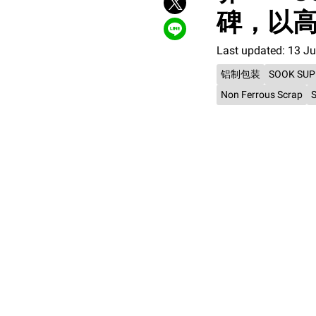
碑，以
Last updated: 13 J
铝制包装
SOOK SUP
Non Ferrous Scrap