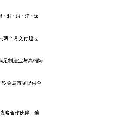
铜 • 铅 • 锌 • 锑
 在过去两个月交付超过
原料 满足制造业与高端铸
料 为非铁金属市场提供全
属领域的战略合作伙伴，连