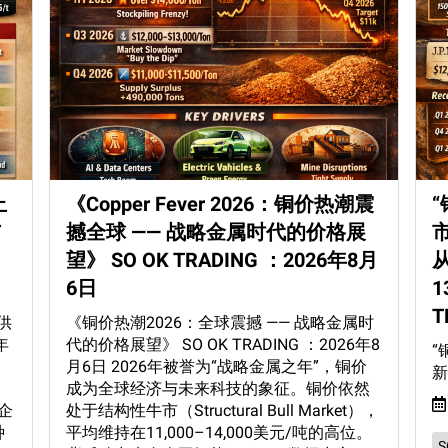
上
《Copper Fever 2026：铜价热潮震
与
撼全球 —— 战略金属时代的价格展
市
望》 SO OK TRADING ：2026年8月
从
6日
1
T
供
《铜价热潮2026：全球震撼 —— 战略金属时
年
代的价格展望》 SO OK TRADING ：2026年8
“
月6日 2026年被誉为“战略金属之年”，铜价
新
、
成为全球经济与未来科技的象征。铜价依然
企
处于结构性牛市（Structural Bull Market），
种
平均维持在11,000–14,000美元/吨的高位。
S