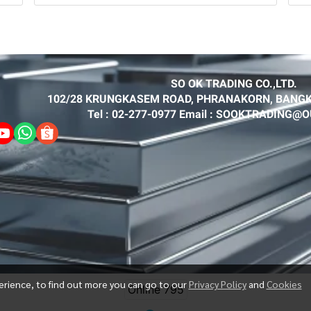
SO OK TRADING CO.,LTD.
102/28 KRUNGKASEM ROAD, PHRANAKORN, BANGK
Tel : 02-277-0977 Email : SOOKTRADING
erience, to find out more you can go to our
Privacy Policy
and
Cookies
Online
795