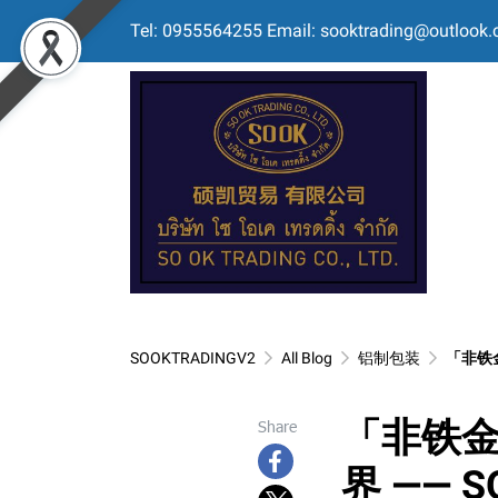
Tel: 0955564255 Email: sooktrading@outlook
SOOKTRADINGV2
All Blog
铝制包装
「非铁
「非铁
Share
界 —— 