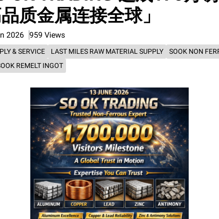
高品质金属连接全球」
un 2026
959 Views
PLY & SERVICE
LAST MILES RAW MATERIAL SUPPLY
SOOK NON FER
SOOK REMELT INGOT