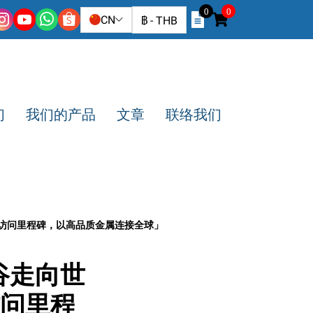
0
0
CN
฿
-
THB
们
我们的产品
文章
联络我们
70万访问里程碑，以高品质金属连接全球」
谷走向世
万访问里程