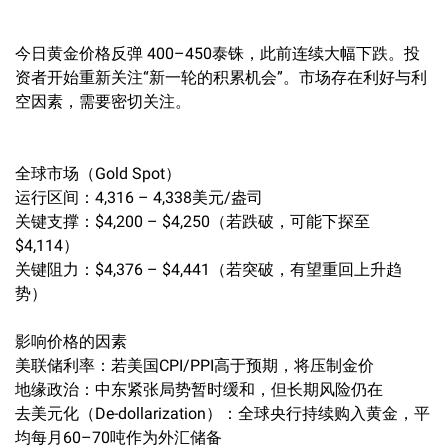
今日黄金价格反弹 400–450泰铢，此前连续大幅下跌。投
资者开始重新关注“新一轮的积累机会”。市场存在利好与利
空因素，需要密切关注。
全球市场（Gold Spot）
运行区间：4,316 – 4,338美元/盎司
关键支撑：$4,200 – $4,250（若跌破，可能下探至
$4,114）
关键阻力：$4,376 – $4,441（若突破，有望重回上升趋
势）
影响价格的因素
美联储利率：若美国CPI/PPI高于预期，将压制金价
地缘政治：中东紧张局势暂时缓和，但长期风险仍在
去美元化（De-dollarization）：全球央行持续购入黄金，平
均每月60–70吨作为外汇储备