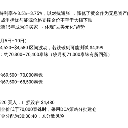
持利率在3.5%–3.75%，以对抗通胀 → 降低了黄金作为无息资
：战争担忧与能源价格支撑金价不至于大幅下跌
第15年成为净买家 → 体现“去美元化”趋势
月5日–10日）
520–$4,580 区间波动，若跌破则可能测试 $4,399
：约70,300–70,400泰铢（较月初71,000泰铢有所回落）
69,500–70,000泰铢
67,500–68,500泰铢
20 买入，止损设在 $4,480
价低于70,000泰铢时，采用DCA策略分批建仓
分配为30:30:40，以分散风险