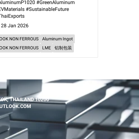
AluminumP1020 #GreenAluminum
VMaterials #SustainableFuture
haiExports
28 Jan 2026
OOK NON FERROUS
Aluminum Ingot
OOK NON FERROUS
LME
铝制包装
OK, THAILAND 10200
@OUTLOOK.COM