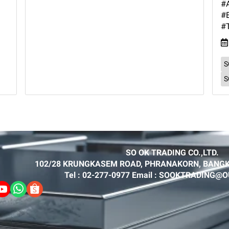
#
#E
#T
S
S
SO OK TRADING CO.,LTD.
102/28 KRUNGKASEM ROAD, PHRANAKORN, BANGK
Tel : 02-277-0977 Email : SOOKTRADING