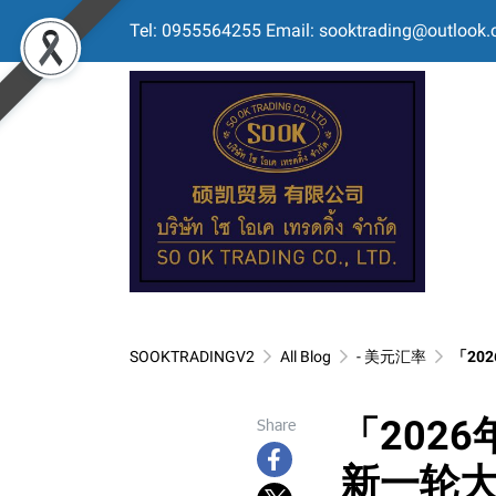
Tel: 0955564255 Email: sooktrading@outlook
SOOKTRADINGV2
All Blog
- 美元汇率
「20
「202
Share
新一轮大涨