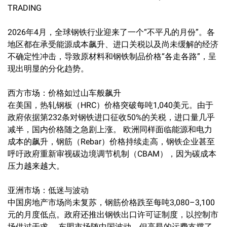
TRADING
2026年4月，全球钢铁行业迎来了一个“不平凡的月份”。各
地区都在承受能源成本飙升、进口关税以及尚未缓解的经济
不确定性冲击，导致原材料和钢铁制品价格“各走各路”，呈
现出明显的分化趋势。
西方市场：价格如过山车般飙升
在美国，热轧钢板（HRC）价格突破每吨1,040美元。由于
政府依据第232条对钢铁进口征收50%的关税，进口量几乎
减半，国内价格随之急剧上涨。 欧洲同样面临能源和电力
成本的飙升，钢筋（Rebar）价格持续走高，钢铁企业甚至
呼吁政府重新审视碳边境调节机制（CBAM），因为碳成本
压力越来越大。
亚洲市场：低迷与波动
中国房地产市场尚未复苏，钢筋价格跌至每吨3,080–3,100
元的月度低点。政府还推出钢铁出口许可证制度，以控制市
场供过于求。 东盟市场随中国波动，但高昂的运费支撑了