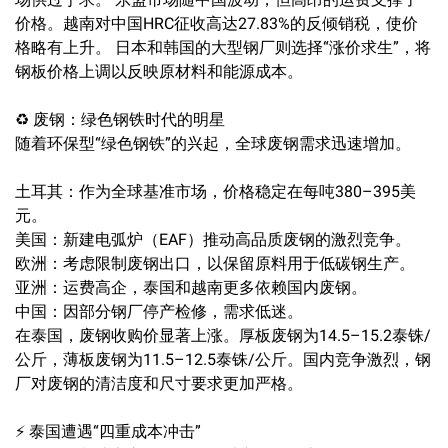
价格。越南对中国HRC征收高达27.83%的反倾销税，使价
格略有上升。 日本和韩国的大型钢厂则选择“涨价求生”，将
钢板价格上调以反映原材料和能源成本。
♻️ 废钢：绿色钢铁时代的明星
随着环保型“绿色钢铁”的兴起，全球废钢需求迅速增加。
土耳其：作为全球基准市场，价格稳定在每吨380–395美
元。
美国：新建电弧炉（EAF）推动高品质废钢的激烈竞争。
欧洲：考虑限制废钢出口，以保留原料用于低碳钢生产。
亚洲：运费高企，泰国和越南更多依赖国内废钢。
中国：因部分钢厂停产检修，需求低迷。
在泰国，废钢收购价显著上涨。厚板废钢为14.5–15.2泰铢/
公斤，薄板废钢为11.5–12.5泰铢/公斤。国内竞争激烈，钢
厂对废钢的清洁度和尺寸要求更加严格。
⚡ 泰国遭遇“四重成本冲击”