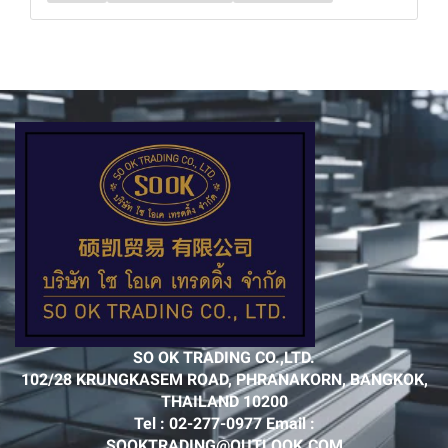
SO OK TRADING CO.,LTD.
102/28 KRUNGKASEM ROAD, PHRANAKORN, BANGKOK,
THAILAND 10200
Tel : 02-277-0977 Email :
SOOKTRADING@OUTLOOK.COM