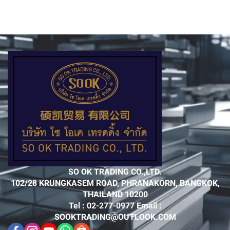
SO OK TRADING CO.,LTD.
102/28 KRUNGKASEM ROAD, PHRANAKORN, BANGKOK,
THAILAND 10200
Tel : 02-277-0977 Email :
SOOKTRADING@OUTLOOK.COM