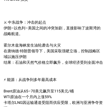
⚔️ 中东战争：冲击的起点
伊朗–以色列–美国之间的冲突加剧，直接影响了波斯湾的
战略航道。
霍尔木兹海峡发生油轮袭击与火灾
在唐纳德·特朗普领导下，美国采取强硬立场，控制战略区
域以施压伊朗
结果：石油和天然气价格立即飙升，全球经济受到全面冲击
⚡ 能源：从战争到多年最高成本
Brent原油从65–70美元飙升至115美元/桶
WTI原油在一个月内上涨59%
卡塔尔LNG因运输通道受阻而供应受限，欧洲与亚洲争夺资