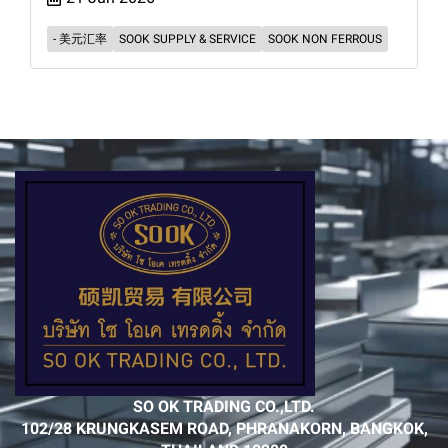
- 美元汇率
SOOK SUPPLY & SERVICE
SOOK NON FERROUS
SO OK TRADING CO.,LTD.
102/28 KRUNGKASEM ROAD, PHRANAKORN, BANGKOK,