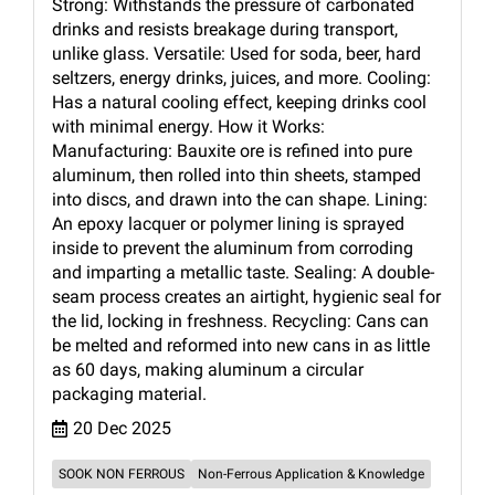
Strong: Withstands the pressure of carbonated
drinks and resists breakage during transport,
unlike glass. Versatile: Used for soda, beer, hard
seltzers, energy drinks, juices, and more. Cooling:
Has a natural cooling effect, keeping drinks cool
with minimal energy. How it Works:
Manufacturing: Bauxite ore is refined into pure
aluminum, then rolled into thin sheets, stamped
into discs, and drawn into the can shape. Lining:
An epoxy lacquer or polymer lining is sprayed
inside to prevent the aluminum from corroding
and imparting a metallic taste. Sealing: A double-
seam process creates an airtight, hygienic seal for
the lid, locking in freshness. Recycling: Cans can
be melted and reformed into new cans in as little
as 60 days, making aluminum a circular
packaging material.
20 Dec 2025
SOOK NON FERROUS
Non-Ferrous Application & Knowledge