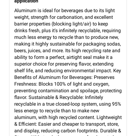
application
Aluminum is ideal for beverages due to its light
weight, strength for carbonation, and excellent
barrier properties (blocking light/air) to keep
drinks fresh, plus it's infinitely recyclable, requiring
much less energy to recycle than to produce new,
making it highly sustainable for packaging sodas,
beers, juices, and more. Its high recycling rate and
ability to form a perfect, airtight seal make it a
superior choice for preserving flavor, extending
shelf life, and reducing environmental impact. Key
Benefits of Aluminum for Beverages: Preserves
Freshness: Blocks 100% of light and oxygen,
preventing contamination and spoilage, protecting
flavor. Sustainable & Recyclable: Infinitely
recyclable in a true closed-loop system, using 95%
less energy to recycle than to make new
aluminum, with high recycled content. Lightweight
& Efficient: Easier and cheaper to transport, store,
and display, reducing carbon footprints. Durable &