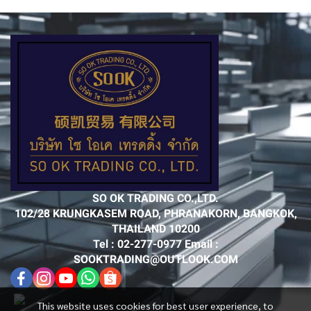
SO OK TRADING CO.,LTD.
102/28 KRUNGKASEM ROAD, PHRANAKORN, BANGKOK,
THAILAND 10200
Tel : 02-277-0977 Email :
SOOKTRADING@OUTLOOK.COM
This website uses cookies for best user experience, to