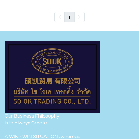
1
Our Business Philosophy
is to Always Create
A WIN - WIN SITUATION : whereas