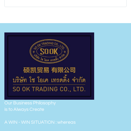
Our Business Philosophy
is to Always Create
A WIN - WIN SITUATION : whereas