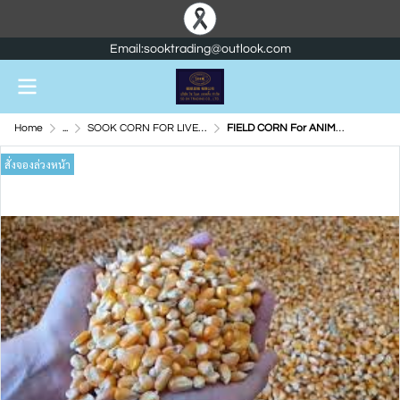
Email:sooktrading@outlook.com
Home
...
SOOK CORN FOR LIVE STOCK
FIELD CORN For ANIMAL FEED
สั่งจองล่วงหน้า