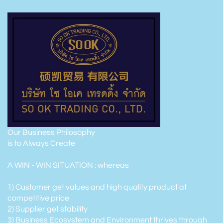
Our Business Philosophy
is to Always Create
A WIN - WIN SITUATION : whereas
1) Customer get values and high quality product at
competitive price
2) Supplier get stability
3) Business Ecosystem and Environment thrives through