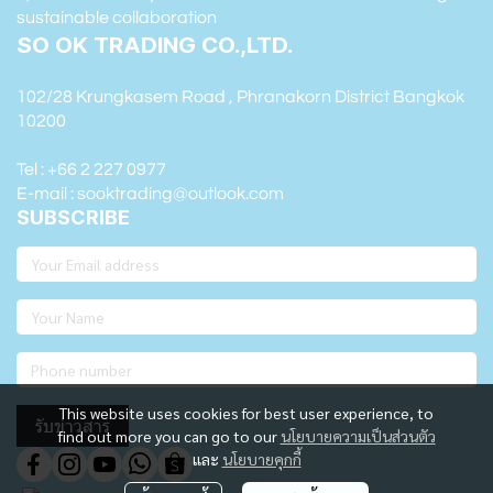
sustainable collaboration
SO OK TRADING CO.,LTD.
102/28 Krungkasem Road , Phranakorn District Bangkok
10200
Tel : +66 2 227 0977
E-mail : sooktrading@outlook.com
SUBSCRIBE
This website uses cookies for best user experience, to
รับข่าวสาร
find out more you can go to our
นโยบายความเป็นส่วนตัว
และ
นโยบายคุกกี้