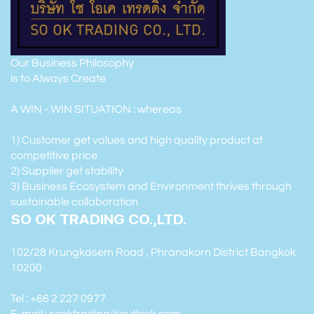
Our Business Philosophy
is to Always Create
A WIN - WIN SITUATION : whereas
1) Customer get values and high quality product at
competitive price
2) Supplier get stability
3) Business Ecosystem and Environment thrives through
sustainable collaboration
SO OK TRADING CO.,LTD.
102/28 Krungkasem Road , Phranakorn District Bangkok
10200
Tel : +66 2 227 0977