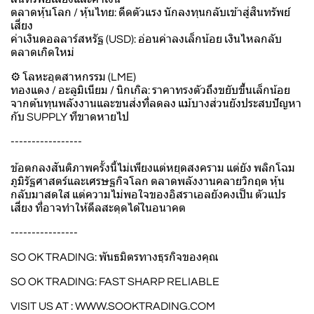
ตลาดหุ้นโลก / หุ้นไทย: ดีดตัวแรง นักลงทุนกลับเข้าสู่สินทรัพย์
เสี่ยง
ค่าเงินดอลลาร์สหรัฐ (USD): อ่อนค่าลงเล็กน้อย เงินไหลกลับ
ตลาดเกิดใหม่
⚙️ โลหะอุตสาหกรรม (LME)
ทองแดง / อะลูมิเนียม / นิกเกิล: ราคาทรงตัวถึงขยับขึ้นเล็กน้อย
จากต้นทุนพลังงานและขนส่งที่ลดลง แม้บางส่วนยังประสบปัญหา
กับ SUPPLY ทีขาดหายไป
-----------------
ข้อตกลงสันติภาพครั้งนี้ไม่เพียงแต่หยุดสงคราม แต่ยัง พลิกโฉม
ภูมิรัฐศาสตร์และเศรษฐกิจโลก ตลาดพลังงานคลายวิกฤต หุ้น
กลับมาสดใส แต่ความไม่พอใจของอิสราเอลยังคงเป็น ตัวแปร
เสี่ยง ที่อาจทำให้ดีลสะดุดได้ในอนาคต
----------------
SO OK TRADING: พันธมิตรทางธุรกิจของคุณ
SO OK TRADING: FAST SHARP RELIABLE
VISIT US AT :
WWW.SOOKTRADING.COM