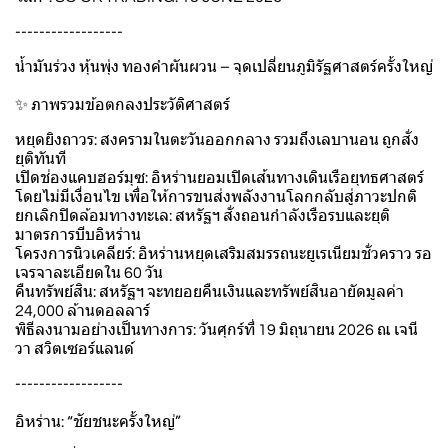
------------------
น้ำมันร่วง หุ้นพุ่ง ทองคำผันผวน – จุดเปลี่ยนภูมิรัฐศาสตร์ครั้งใหญ่
✨ ภาพรวมข้อตกลงประวัติศาสตร์
หยุดยิงถาวร: สงครามในตะวันออกกลาง รวมถึงเลบานอน ถูกสั่ง
ยุติทันที
เปิดช่องแคบฮอร์มุซ: อิหร่านยอมเปิดเส้นทางเดินเรือยุทธศาสตร์
โดยไม่มีเงื่อนไข เพื่อให้การขนส่งพลังงานโลกกลับสู่ภาวะปกติ
ยกเลิกปิดล้อมทางทะเล: สหรัฐฯ สั่งถอนกำลังเรือรบและยุติ
มาตรการบีบอิหร่าน
โครงการนิวเคลียร์: อิหร่านหยุดเสริมสมรรถนะยูเรเนียมชั่วคราว รอ
เจรจาละเอียดใน 60 วัน
คืนทรัพย์สิน: สหรัฐฯ จะทยอยคืนเงินและทรัพย์สินอายัดมูลค่า
24,000 ล้านดอลลาร์
พิธีลงนามอย่างเป็นทางการ: วันศุกร์ที่ 19 มิถุนายน 2026 ณ เจนี
วา สวิตเซอร์แลนด์
------------------
อิหร่าน: “ชัยชนะครั้งใหญ่”