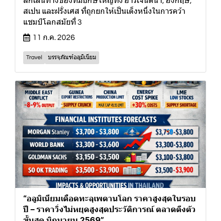
ลึกเส้นทางของทีมยักษ์ใหญ่ทั้ง อาร์เจนตินา, อังกฤษ,
สเปน และฝรั่งเศส ที่ถูกยกให้เป็นเต็งหนึ่งในการคว้า
แชมป์โลกสมัยที่ 3
11 ก.ค. 2026
Travel
บรรจุภัณฑ์อลูมิเนียม
“อลูมิเนียมเดือดทะลุเพดานโลก ราคาสูงสุดในรอบ
ปี – ราคาวิ่งไม่หยุดสูงสุดประวัติการณ์ ตลาดตึงตัว
ขั้นสุด มิถุนายน 2569”