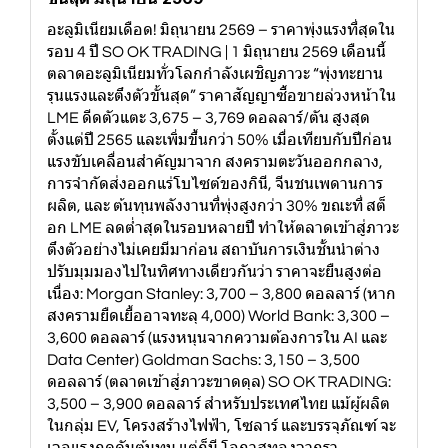
อะลูมิเนียมเดือด! มิถุนายน 2569 – ราคาพุ่งแรงที่สุดใน
รอบ 4 ปี SO OK TRADING | 1 มิถุนายน 2569 เดือนนี้
ตลาดอะลูมิเนียมทั่วโลกกำลังเผชิญภาวะ “พุ่งทะยาน
รุนแรงและตึงตัวขั้นสุด” ราคาสัญญาซื้อขายล่วงหน้าใน
LME ดีดตัวแตะ 3,675 – 3,769 ดอลลาร์/ตัน สูงสุด
ตั้งแต่ปี 2565 และเพิ่มขึ้นกว่า 50% เมื่อเทียบกับปีก่อน
แรงขับเคลื่อนสำคัญมาจาก สงครามตะวันออกกลาง,
การจำกัดส่งออกแร่โบไซต์ของกินี, จีนชนเพดานการ
ผลิต, และ ต้นทุนพลังงานที่พุ่งสูงกว่า 30% ขณะที่ สต็
อก LME ลดต่ำสุดในรอบหลายปี ทำให้ตลาดเข้าสู่ภาวะ
ตึงตัวอย่างไม่เคยมีมาก่อน สถาบันการเงินชั้นนำต่าง
ปรับมุมมองไปในทิศทางเดียวกันว่า ราคาจะยืนสูงต่อ
เนื่อง: Morgan Stanley: 3,700 – 3,800 ดอลลาร์ (หาก
สงครามยืดเยื้ออาจทะลุ 4,000) World Bank: 3,300 –
3,600 ดอลลาร์ (แรงหนุนจากความต้องการใน AI และ
Data Center) Goldman Sachs: 3,150 – 3,500
ดอลลาร์ (ตลาดเข้าสู่ภาวะขาดดุล) SO OK TRADING:
3,500 – 3,900 ดอลลาร์ สำหรับประเทศไทย แม้ผู้ผลิต
ในกลุ่ม EV, โครงสร้างไฟฟ้า, โซลาร์ และบรรจุภัณฑ์ จะ