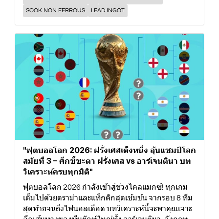
SOOK NON FERROUS
LEAD INGOT
"ฟุตบอลโลก 2026: ฝรั่งเศสเต็งหนึ่ง ลุ้นแชมป์โลก
สมัยที่ 3 – ศึกชี้ชะตา ฝรั่งเศส vs อาร์เจนตินา บท
วิเคราะห์ครบทุกมิติ"
ฟุตบอลโลก 2026 กำลังเข้าสู่ช่วงไคลแมกซ์! ทุกเกม
เต็มไปด้วยดราม่าและแท็กติกสุดเข้มข้น จากรอบ 8 ทีม
สุดท้ายจนถึงไฟนอลเดือด บทวิเคราะห์นี้จะพาคุณเจาะ