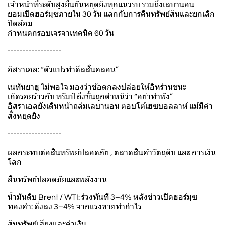
เจ้าหน้าที่ระดับสูงยืนยันหยุดยิงทุกแนวรบ รวมถึงเลบานอน
ยอมเปิดฮอร์มุซภายใน 30 วัน แลกกับการคืนทรัพย์สินและยกเลิก
ปิดล้อม
กำหนดกรอบเจรจาเทคนิค 60 วัน
------------------
อิสราเอล: “ตัวแปรทำดีลสั่นคลอน”
เนทันยาฮู ไม่พอใจ มองว่าข้อตกลงปล่อยให้อิหร่านชนะ
เกิดรอยร้าวกับ ทรัมป์ ถึงขั้นถูกตำหนิว่า “อย่าทำพัง”
อิสราเอลยังเดินหน้าถล่มเลบานอน ตอบโต้เฮซบอลลาห์ แม้มีคำ
สั่งหยุดยิง
------------------
ผลกระทบต่อสินทรัพย์ปลอดภัย , ตลาดสินค้าวัตถุดิบ และ การเงิน
โลก
สินทรัพย์ปลอดภัยและพลังงาน
น้ำมันดิบ Brent / WTI: ร่วงทันที 3–4% หลังข่าวเปิดฮอร์มุซ
ทองคำ: ดิ่งลง 3–4% จากแรงขายทำกำไร
สินทรัพย์เสี่ยงและค่าเงิน