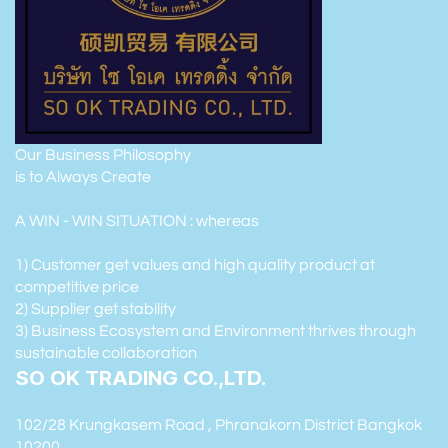
Our Business Philosophy
is to Always Create
A WIN - WIN SITUATION : whereas
1) Customer get values and high quality product at
competitive price
2) Supplier get stability
3) Business Ecosystem and Environment thrives through
sustainable collaboration
SO OK TRADING CO.,LTD.
102/28 Krungkasem Road , Phranakorn District Bangkok
10200