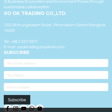
3) Business Ecosystem and Environment thrives through
sustainable collaboration
SO OK TRADING CO.,LTD.
102/28 Krungkasem Road , Phranakorn District Bangkok
10200
Tel : +66 2 227 0977
E-mail : sooktrading@outlook.com
SUBSCRIBE
Subscribe