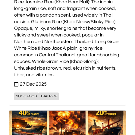
Rice Jasmine Rice (Khao Hom Mali): The iconic
long-grain rice, soft and fragrant when cooked,
often with a pandan scent, used widely in Thai
cuisine. Glutinous Rice (Khao Neow/Sticky Rice):
Opaque, milky, shorter grains that become very
sticky and sweet when cooked, popular in
Northern and Northeastern Thailand. Long Grain
White Rice (Khao Jao): A plain, grainy rice
common in Central Thailand, great for absorbing
sauces. Whole Grain Rice (Khao Glong):
Unhusked rice (brown, red, etc.) rich in nutrients,
fiber, and vitamins.
27 Dec 2025
SOOK FOOD
THAI RICE