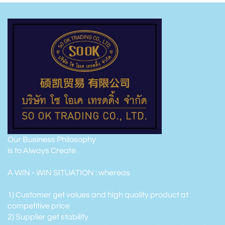
Our Business Philosophy
is to Always Create
A WIN - WIN SITUATION : whereas
1) Customer get values and high quality product at
competitive price
2) Supplier get stability