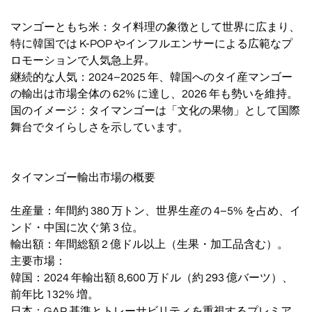
マンゴーともち米：タイ料理の象徴として世界に広まり、
特に韓国では K-POP やインフルエンサーによる広範なプ
ロモーションで人気急上昇。
継続的な人気：2024–2025 年、韓国へのタイ産マンゴー
の輸出は市場全体の 62% に達し、2026 年も勢いを維持。
国のイメージ：タイマンゴーは「文化の果物」として国際
舞台でタイらしさを示しています。
タイマンゴー輸出市場の概要
生産量：年間約 380 万トン、世界生産の 4–5% を占め、イ
ンド・中国に次ぐ第 3 位。
輸出額：年間総額 2 億ドル以上（生果・加工品含む）。
主要市場：
韓国：2024 年輸出額 8,600 万ドル（約 293 億バーツ）、
前年比 132% 増。
日本：GAP 基準とトレーサビリティを重視するプレミア