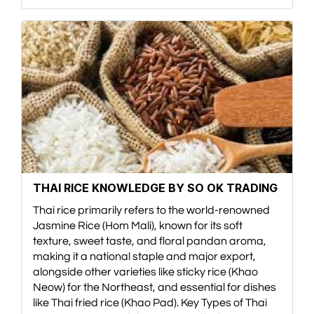
THAI RICE KNOWLEDGE BY SO OK TRADING
Thai rice primarily refers to the world-renowned
Jasmine Rice (Hom Mali), known for its soft
texture, sweet taste, and floral pandan aroma,
making it a national staple and major export,
alongside other varieties like sticky rice (Khao
Neow) for the Northeast, and essential for dishes
like Thai fried rice (Khao Pad). Key Types of Thai