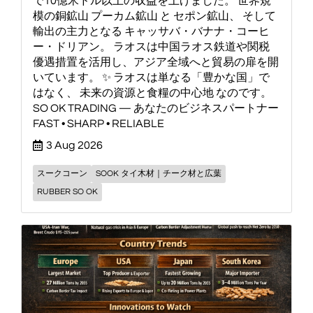
で10億米ドル以上の収益を上げました。 世界規
模の銅鉱山 プーカム鉱山 と セポン鉱山、 そして
輸出の主力となる キャッサバ・バナナ・コーヒ
ー・ドリアン。 ラオスは中国ラオス鉄道や関税
優遇措置を活用し、アジア全域へと貿易の扉を開
いています。 ✨ ラオスは単なる「豊かな国」で
はなく、 未来の資源と食糧の中心地 なのです。
SO OK TRADING — あなたのビジネスパートナー
FAST • SHARP • RELIABLE
3 Aug 2026
スークコーン
SOOK タイ木材｜チーク材と広葉
RUBBER SO OK