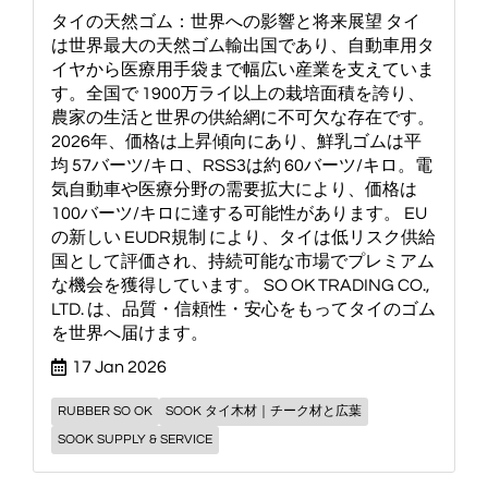
タイの天然ゴム：世界への影響と将来展望 タイ
は世界最大の天然ゴム輸出国であり、自動車用タ
イヤから医療用手袋まで幅広い産業を支えていま
す。全国で 1900万ライ以上の栽培面積を誇り、
農家の生活と世界の供給網に不可欠な存在です。
2026年、価格は上昇傾向にあり、鮮乳ゴムは平
均 57バーツ/キロ、RSS3は約 60バーツ/キロ。電
気自動車や医療分野の需要拡大により、価格は
100バーツ/キロに達する可能性があります。 EU
の新しい EUDR規制 により、タイは低リスク供給
国として評価され、持続可能な市場でプレミアム
な機会を獲得しています。 SO OK TRADING CO.,
LTD. は、品質・信頼性・安心をもってタイのゴム
を世界へ届けます。
17 Jan 2026
RUBBER SO OK
SOOK タイ木材｜チーク材と広葉
SOOK SUPPLY & SERVICE