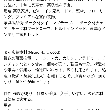
に強い、非常に長寿命、高級感を演出。
用途: 高級家具、ビルトイン家具、ドア、窓枠、フローリ
ング、プレミアムな室内装飾。
家具製品例: チーク材ダイニングテーブル、チーク材チェ
ア、チーク材ワードローブ、ビルトインベッド、豪華なイ
ンテリア家具セット。
タイ広葉樹材 (Mixed Hardwood)
複数の落葉樹種（チーク、マカ、カリン、プラドゥー、チ
ンチャンなど）を含み、価格が安く、強度も十分。構造材
や家具の骨組み、輸送用パレットに広く利用されます。処
理（乾燥・防腐剤注入）を施すことで、虫害やカビに強く
なり、耐久性が向上します。
特性: 強度があり、価格が手頃、入手しやすい。淡色の材
は塗装に適する。
用途: