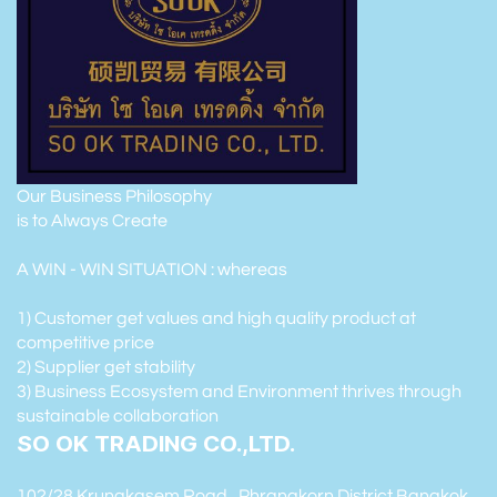
Our Business Philosophy
is to Always Create
A WIN - WIN SITUATION : whereas
1) Customer get values and high quality product at
competitive price
2) Supplier get stability
3) Business Ecosystem and Environment thrives through
sustainable collaboration
SO OK TRADING CO.,LTD.
102/28 Krungkasem Road , Phranakorn District Bangkok