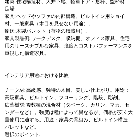
建築: 住宅構造材、天井下地、軽量ドア・窓枠、型枠材、
足場。
家具: ベッドやソファの内部構造、ビルトイン用ジョイ
材、一般家具（木目を見せない用途）。
輸送: 木製パレット（荷物の積載用）。
家具製品例: ワークデスク、収納棚、オフィス家具、住宅
用のリーズナブルな家具、強度とコストパフォーマンスを
重視した構造家具。
インテリア用途における比較
チーク材: 高級感、独特の木目、美しい仕上がり。用途：
高級家具、ビルトイン、フローリング、階段、彫刻。
広葉樹材: 複数種の混合材（タベーク、カリン、マカ、セ
ンダーなど）。強度は種によって異なるが、価格が安く大
量使用に適する。用途：家具の骨組み、ビルトイン構造、
パレットなど。
選択のポイント: