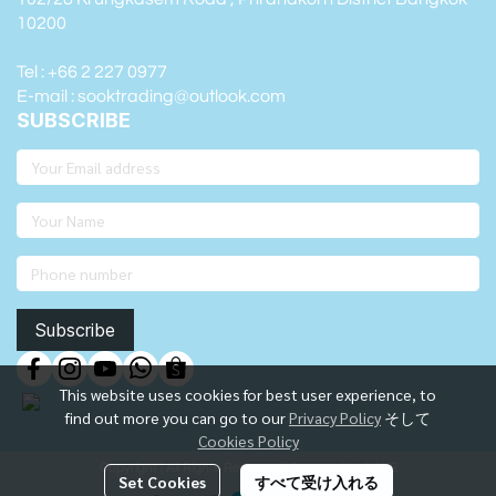
10200
Tel : +66 2 227 0977
E-mail : sooktrading@outlook.com
SUBSCRIBE
Subscribe
This website uses cookies for best user experience, to
find out more you can go to our
Privacy Policy
そして
Cookies Policy
Copyright | All Rights Reserved | Powered by MWE
Set Cookies
すべて受け入れる