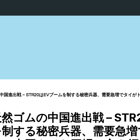
 – STR20はEVブームを制する秘密兵器、需要急増でタイがトップに！中国タイヤ工場の心を掴み、勝利への
然ゴムの中国進出戦 – STR
を制する秘密兵器、需要急増