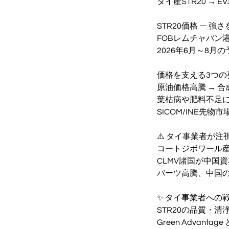
タイ産STR20 
STR20価格 ― 強
FOBレムチャバン港価
2026年6月～8月の予
価格を支える3つの
原油価格高騰 → 
葉枯病や肥料不足
SICOM/INE先
⚠️ タイ事業者が
コートジボワール産ゴ
CLMV諸国が中国
バーツ高騰、中国
✨ タイ事業者への
STR20の品質・
Green Advant