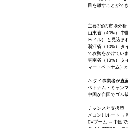
目を離すことがで
主要3省の市場分析 
山東省（40%） 
米ドル） と見込ま
浙江省（10%） 
で攻勢をかけてい
雲南省（18%） 
マー・ベトナム）
⚠️ タイ事業者が直
ベトナム・ミャン
中国が自国でゴム
チャンスと支援策 
メコン川ルート →
EVブーム → 中