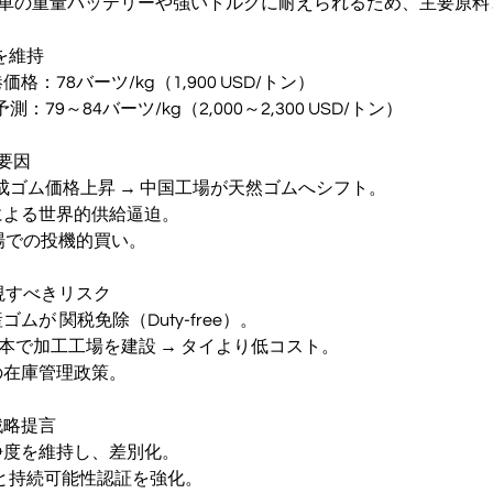
→ EV車の重量バッテリーや強いトルクに耐えられるため、主要原
さを維持
格：78バーツ/kg（1,900 USD/トン）
測：79～84バーツ/kg（2,000～2,300 USD/トン）
要因
合成ゴム価格上昇 → 中国工場が天然ゴムへシフト。
による世界的供給逼迫。
物市場での投機的買い。
注視すべきリスク
ムが 関税免除（Duty-free）。
資本で加工工場を建設 → タイより低コスト。
の在庫管理政策。
戦略提言
清浄度を維持し、差別化。
age と持続可能性認証を強化。