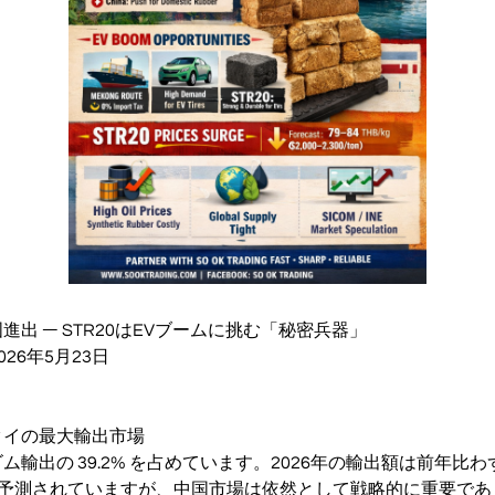
出 ― STR20はEVブームに挑む「秘密兵器」
 2026年5月23日
タイの最大輸出市場
輸出の 39.2% を占めています。2026年の輸出額は前年比わず
） と予測されていますが、中国市場は依然として戦略的に重要で