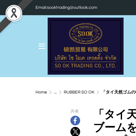
Email:sooktrading@outlook.com
Home
...
RUBBER SO OK
「タイ天然ゴムの中国進出戦
「タイ天
共有
ブーム