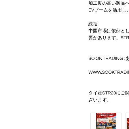
加工度の高い製品
EVブームを活用し
総括
中国市場は依然と
要があります。ST
SO OK TRADING 
WWW.SOOKTRADING
タイ産STR20にご
ざいます。