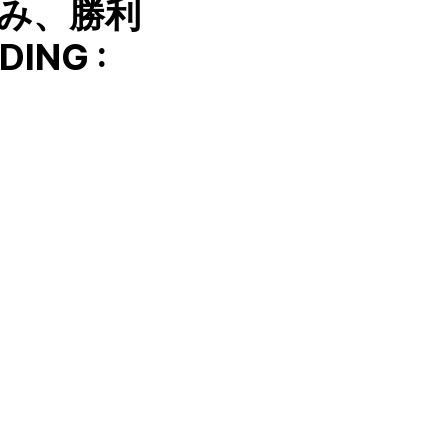
み、勝利
ING :