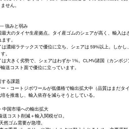
きません。
― 強みと弱み
中国最大のタイヤ生産拠点。タイ産ゴムのシェアが高く、輸入はさら
れます。
タイは濃縮ラテックスで優位に立ち、シェアは 59%以上。しか
ます。
タイは大きく劣勢で、シェアはわずか 1%。CLMV諸国（カンボ
が輸送コスト面で優位に立っています。
面する課題
マー・コートジボワールが低価格で輸出拡大中（品質はまだタ
栽培を推進し、輸入依存を減らそうとしている。
― 中国市場への輸出拡大
 輸送コスト削減＋輸入関税ゼロ。
国で天然ゴム需要が急増。