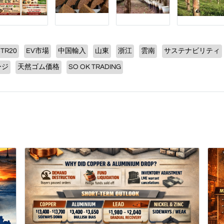
STR20
EV市場
中国輸入
山東
浙江
雲南
サステナビリティ
ージ
天然ゴム価格
SO OK TRADING