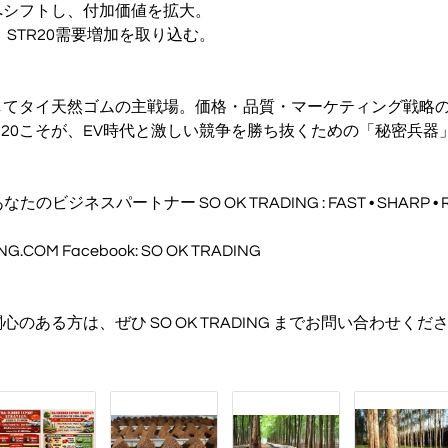
へシフトし、付加価値を拡大。
、STR20需要増加を取り込む。
してタイ天然ゴムの主戦場。価格・品質・マーケティング戦略
R20こそが、EV時代と激しい競争を勝ち抜くための「秘密兵器
: あなたのビジネスパートナー SO OK TRADING : FAST • SHARP • 
.COM Facebook: SO OK TRADING
関心のある方は、ぜひ SO OK TRADING までお問い合わせく