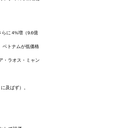
に 4%増（9.6億
し、ベトナムが低価格
ジア・ラオス・ミャン
イに及ばず）。