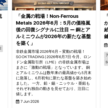
流
「金属の戦場！Non‑Ferrous
Metals 2026年6月：5月の価格嵐
が
」
後の回復シグナルに注目 ― 銅とア
ルミニウムが2026年の新たな基盤
を築く」
E
非鉄金属市場 2026年6月 – 変動の戦場！
SO OK TRADING | 2026年6月7日 今月、ロン
ドン金属取引所（LME）の非鉄金属市場は
S
まさに「激動の戦場」となっています。 銅
とアルミニウムは数年来の最高値から5月末
に急落し、6月初旬に新たな基盤を築き始め
ました。 一方、鉛・錫・ニッケル・亜鉛も
それぞれ独自の動きを見せており、注目に
値します。
7 Jun 2026