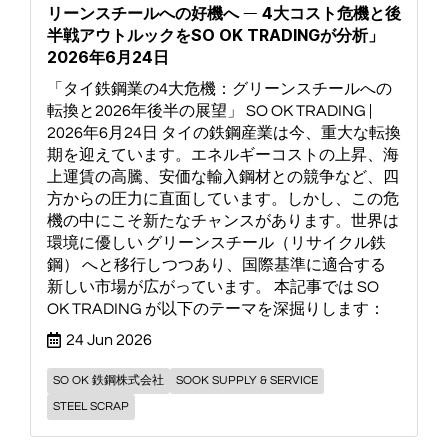
リーンスチールへの好機へ ― 4大コスト危機と後
半戦アウトルックをSO OK TRADINGが分析」
2026年6月24日
「タイ鉄鋼業の4大危機：グリーンスチールへの
転換と2026年後半の展望」 SO OK TRADING |
2026年6月24日 タイの鉄鋼産業は今、重大な転換
期を迎えています。エネルギーコストの上昇、海
上運賃の高騰、安価な輸入鋼材との競争など、四
方からの圧力に直面しています。しかし、この危
機の中にこそ新たなチャンスがあります。世界は
環境に優しい グリーンスチール（リサイクル鉄
鋼） へと移行しつつあり、国際基準に適合する
新しい市場が広がっています。 本記事では SO
OK TRADING が以下のテーマを深掘りします：
24 Jun 2026
SO OK 鉄鋼株式会社
SOOK SUPPLY & SERVICE
STEEL SCRAP