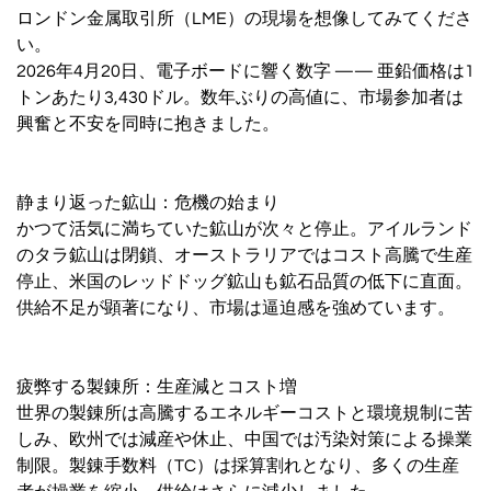
ロンドン金属取引所（LME）の現場を想像してみてくださ
い。
2026年4月20日、電子ボードに響く数字 —— 亜鉛価格は1
トンあたり3,430ドル。数年ぶりの高値に、市場参加者は
興奮と不安を同時に抱きました。
静まり返った鉱山：危機の始まり
かつて活気に満ちていた鉱山が次々と停止。アイルランド
のタラ鉱山は閉鎖、オーストラリアではコスト高騰で生産
停止、米国のレッドドッグ鉱山も鉱石品質の低下に直面。
供給不足が顕著になり、市場は逼迫感を強めています。
疲弊する製錬所：生産減とコスト増
世界の製錬所は高騰するエネルギーコストと環境規制に苦
しみ、欧州では減産や休止、中国では汚染対策による操業
制限。製錬手数料（TC）は採算割れとなり、多くの生産