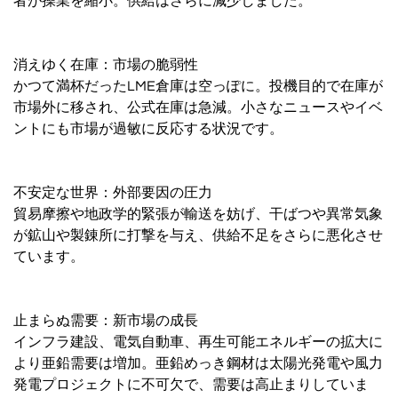
者が操業を縮小。供給はさらに減少しました。
消えゆく在庫：市場の脆弱性
かつて満杯だったLME倉庫は空っぽに。投機目的で在庫が
市場外に移され、公式在庫は急減。小さなニュースやイベ
ントにも市場が過敏に反応する状況です。
不安定な世界：外部要因の圧力
貿易摩擦や地政学的緊張が輸送を妨げ、干ばつや異常気象
が鉱山や製錬所に打撃を与え、供給不足をさらに悪化させ
ています。
止まらぬ需要：新市場の成長
インフラ建設、電気自動車、再生可能エネルギーの拡大に
より亜鉛需要は増加。亜鉛めっき鋼材は太陽光発電や風力
発電プロジェクトに不可欠で、需要は高止まりしていま