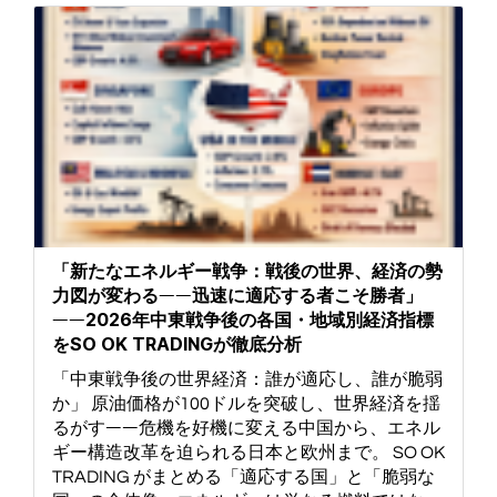
「新たなエネルギー戦争：戦後の世界、経済の勢
力図が変わる――迅速に適応する者こそ勝者」
――2026年中東戦争後の各国・地域別経済指標
をSO OK TRADINGが徹底分析
「中東戦争後の世界経済：誰が適応し、誰が脆弱
か」 原油価格が100ドルを突破し、世界経済を揺
るがす――危機を好機に変える中国から、エネル
ギー構造改革を迫られる日本と欧州まで。 SO OK
TRADING がまとめる「適応する国」と「脆弱な