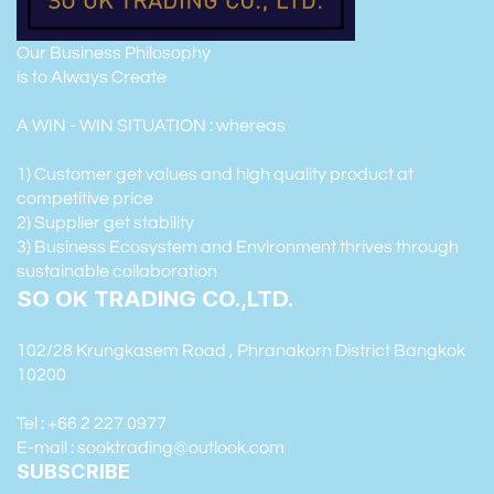
Our Business Philosophy
is to Always Create
A WIN - WIN SITUATION : whereas
1) Customer get values and high quality product at
competitive price
2) Supplier get stability
3) Business Ecosystem and Environment thrives through
sustainable collaboration
SO OK TRADING CO.,LTD.
102/28 Krungkasem Road , Phranakorn District Bangkok
10200
Tel : +66 2 227 0977
E-mail : sooktrading@outlook.com
SUBSCRIBE