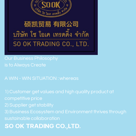
Our Business Philosophy
is to Always Create
A WIN - WIN SITUATION : whereas
1) Customer get values and high quality product at
competitive price
2) Supplier get stability
3) Business Ecosystem and Environment thrives through
sustainable collaboration
SO OK TRADING CO.,LTD.