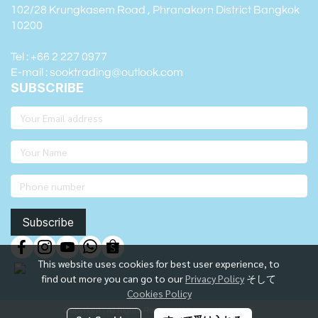
102/28 Krungkasem Road , Phranakorn District Bangkok
10200
Tel : +66 2 227 0977
E-mail : sooktrading@outlook.com
SUBSCRIBE
Subscribe
This website uses cookies for best user experience, to
find out more you can go to our
Privacy Policy
そして
Cookies Policy
Copyright | All Rights Reserved | Powered by MWE