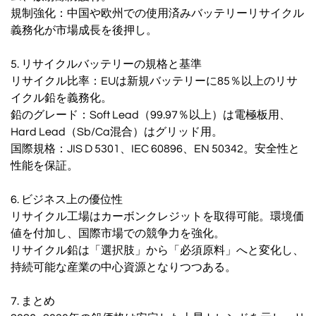
規制強化：中国や欧州での使用済みバッテリーリサイクル
義務化が市場成長を後押し。
5. リサイクルバッテリーの規格と基準
リサイクル比率：EUは新規バッテリーに85％以上のリサ
イクル鉛を義務化。
鉛のグレード：Soft Lead（99.97％以上）は電極板用、
Hard Lead（Sb/Ca混合）はグリッド用。
国際規格：JIS D 5301、IEC 60896、EN 50342。安全性と
性能を保証。
6. ビジネス上の優位性
リサイクル工場はカーボンクレジットを取得可能。環境価
値を付加し、国際市場での競争力を強化。
リサイクル鉛は「選択肢」から「必須原料」へと変化し、
持続可能な産業の中心資源となりつつある。
7. まとめ