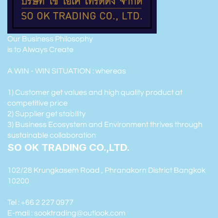
Our Business Philosophy
is to Always Create
A WIN - WIN SITUATION : whereas
1) Customer get values and high quality product at
competitive price
2) Supplier get stability
3) Business Ecosystem and Environment thrives through
sustainable collaboration
SO OK TRADING CO.,LTD.
102/28 Krungkasem Road , Phranakorn District Bangkok
10200
Tel : +66 2 227 0977
E-mail : sooktrading@outlook.com