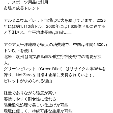
ー、スポーツ用品に利用
市場と成長トレンド
アルミニウムビレット市場は拡大を続けています。2025
年には約1,110億ドル、2030年には1,628億ドルに達する
と予測され、年平均成長率は8%以上。
アジア太平洋地域 が最大の消費地で、中国は年間4,500万
トン以上を使用。
北米・欧州 は電気自動車や航空宇宙分野での需要が拡
大。
グリーンビレット（Green Billet） はリサイクル率95%を
誇り、Net Zero を目指す企業に支持されています。
ビレットが求められる理由
軽量でありながら強度が高い
溶接しやすく耐食性に優れる
陽極酸化処理で美しい仕上げが可能
環境に優しく、持続可能な生産が可能