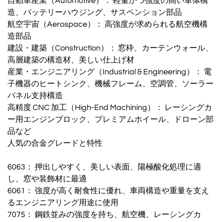
自動車産業（Automotive）： 軽量かつ強度の高い車体構
造、バッテリーハウジング、サスペンション部品
航空宇宙（Aerospace）： 高強度が求められる航空機構
造部品
建設・建築（Construction）： 窓枠、カーテンウォール、
高層建築の構造材、美しい仕上げ材
産業・エンジニアリング（Industrial & Engineering）： 電
子機器のヒートシンク、機械フレーム、空調管、ソーラー
パネル支持構造
高精度 CNC 加工（High-End Machining）： レーシングカ
ー用エンジンブロック、プレミアムホイール、ドローン部
品など
人気の合金グレードと特性
6063： 押出しやすく、美しい表面、陽極酸化処理に適
し、窓や装飾材に最適
6061： 強度が高く耐食性に優れ、車両構造や重量を支え
るエンジニアリング用途に使用
7075： 鋼鉄並みの強度を持ち、航空機、レーシングカ