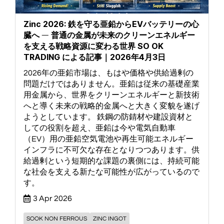
Zinc 2026: 鉄を守る亜鉛からEVバッテリーの心
臓へ ― 普通の金属が未来のクリーンエネルギー
を支える戦略資源に変わる世界 SO OK
TRADING による記事｜2026年4月3日
2026年の亜鉛市場は、もはや価格や供給過剰の
問題だけではありません。亜鉛は従来の基礎産業
用金属から、世界をクリーンエネルギーと新技術
へと導く未来の戦略的金属へと大きく変貌を遂げ
ようとしています。 鉄鋼の防錆材や建設資材と
しての役割を超え、亜鉛は今や電気自動車
（EV）用の亜鉛空気電池や再生可能エネルギー
インフラに不可欠な存在となりつつあります。供
給過剰という短期的な課題の裏側には、持続可能
な社会を支える新たな可能性が広がっているので
す。
3 Apr 2026
SOOK NON FERROUS
ZINC INGOT