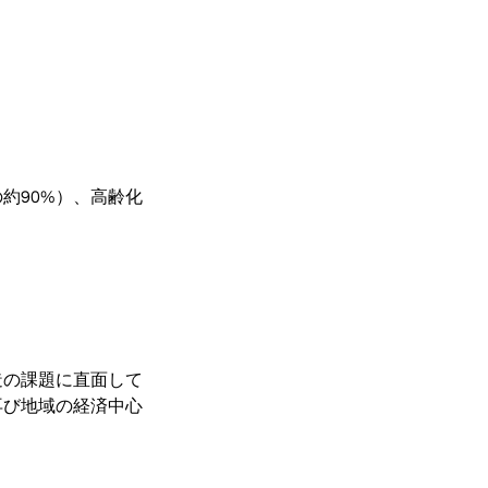
Pの約90%）、高齢化
造の課題に直面して
再び地域の経済中心