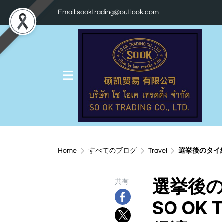
Email:sooktrading@outlook.com
Home
すべてのブログ
Travel
選挙後のタイ経済
選挙後の
共有
SO OK 