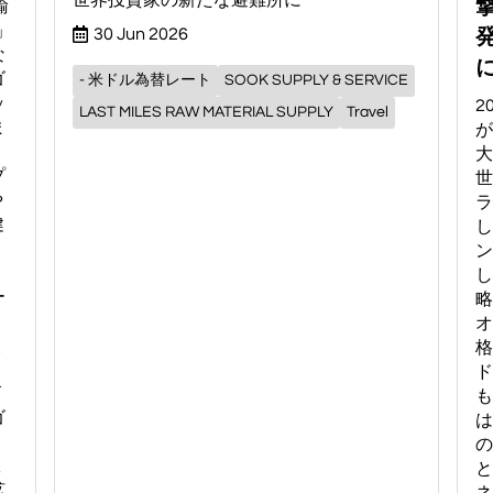
世界投資家の新たな避難所に
撃
輸
」
発
30 Jun 2026
な
ゴ
- 米ドル為替レート
SOOK SUPPLY & SERVICE
ッ
2
LAST MILES RAW MATERIAL SUPPLY
Travel
ま
が
大
プ
世
や
ラ
健
し
ン
ン
し
ー
略
物
オ
改
格
・
ド
ゴ
も
ゴ
は
ニ
の
工
と
拡