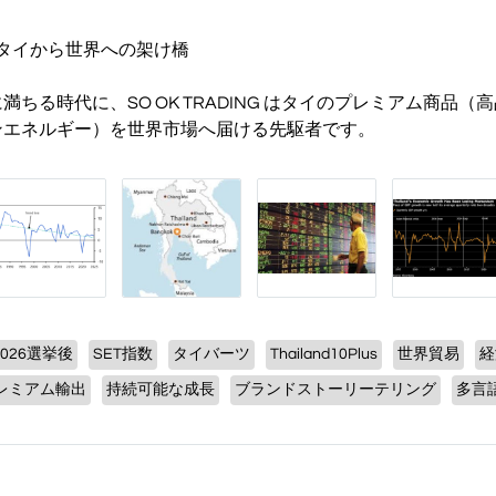
NG：タイから世界への架け橋
ちる時代に、SO OK TRADING はタイのプレミアム商品（
ンエネルギー）を世界市場へ届ける先駆者です。
2026選挙後
SET指数
タイバーツ
Thailand10Plus
世界貿易
経
レミアム輸出
持続可能な成長
ブランドストーリーテリング
多言