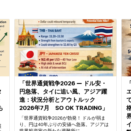
「世界通貨戦争2026 ― ドル安・
「
タ
円急落、タイに追い風、アジア躍
チ
進：状況分析とアウトルック
も
2026年7月 SO OK TRADING」
「世界通貨戦争2026が勃発！ ドルが弱ま
り、円は40年ぶりの安値へ急落。アジアは
展