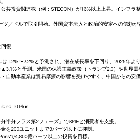
準。
公共投資関連株（例：STECON）が16%以上上昇。インフラ
2バーツ／ドルで取引開始。外国資本流入と政治的安定への信頼が
な回復
6年は1.2%〜2.2%と予測され、潜在成長率を下回り、2025年よ
▲3.1%と予測。米国の保護主義政策（トランプ2.0）や世界
器・自動車産業は貿易摩擦の影響を受けやすく、中国からの安
nd 10 Plus
分半分プラス第2フェーズ」でSMEと消費者を支援。
金を200ユニットまで3バーツ以下に抑制。
st Passで4,800億バーツ以上の投資を目標。