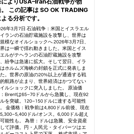
によりUSA–Iran石油戦争が勃
。 この記事は SO OK TRADING
による分析です。
026年3月7日 石油戦争：米国とイスラエル
イランの石油貯蔵施設を攻撃し、世界は
規模なオイルショックへ 2026年3月7日、
界は一瞬で揺れ動きました。米国とイス
エルがテヘランの石油貯蔵施設を攻撃
、紛争は急速に拡大。そして翌日、イラ
はホルムズ海峡の封鎖を正式に発表しま
た。世界の原油の20%以上が通過する戦
的航路が止まり、世界経済はかつてない
イルショックに突入しました。 原油価
：Brentは65–70ドルから急騰し、現在92
ルを突破。120–150ドルに達する可能性
。 金価格：戦争前は4,800ドル前後、現在
5,300–5,400ドル/オンス。6,000ドル超え
可能性も。 為替：ドルは急騰、安全資産
して評価。円・人民元・タイバーツはエ