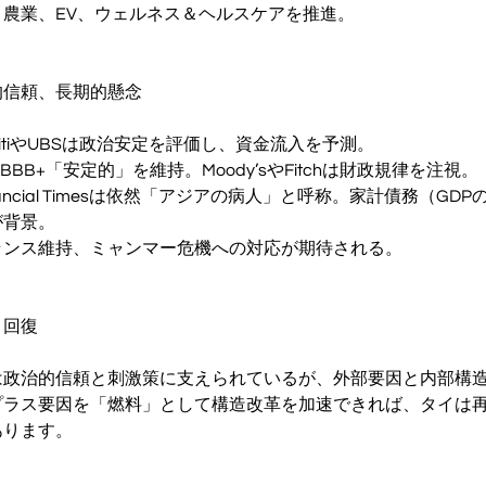
農業、EV、ウェルネス＆ヘルスケアを推進。
的信頼、長期的懸念
itiやUBSは政治安定を評価し、資金流入を予測。
BBB+「安定的」を維持。Moody’sやFitchは財政規律を注視。
ancial Timesは依然「アジアの病人」と呼称。家計債務（GD
が背景。
ランス維持、ミャンマー危機への対応が期待される。
う回復
は政治的信頼と刺激策に支えられているが、外部要因と内部構
プラス要因を「燃料」として構造改革を加速できれば、タイは
あります。