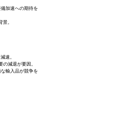
整備加速への期待を
背景。
り減速。
需要の減退が要因。
価な輸入品が競争を