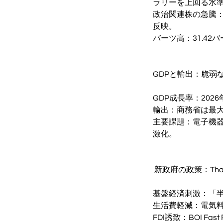
ラリーを上回る水
政治関連株の急騰：
反映。
バーツ高：31.4
GDPと輸出：脆弱
GDP成長率：202
輸出：商務省は最大
主要課題：電子機
激化。
️ 新政府の政策：Thaila
基盤経済刺激：「半
生活費軽減：電気料
FDI誘致：BOI Fa