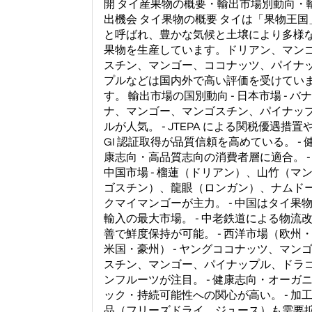
開 タイ産果物の概要・輸出市場別動向・
出機会 タイ果物の概要 タイは「果物王国
と呼ばれ、豊かな気候と土壌により多様
果物を生産しています。ドリアン、マン
スチン、マンゴー、ココナッツ、パイナ
プルなどは国内外で高い評価を受けてい
す。 輸出市場の国別動向 - 日本市場 - バナ
ナ、マンゴー、マンゴスチン、パイナッ
ルが人気。 - JTEPA による関税優遇措置
GI 認証取得が品質信頼を高めている。 - 
康志向・高品質志向の消費者層に適合。 -
中国市場 - 榴蓮（ドリアン）、山竹（マ
ゴスチン）、龍眼（ロンガン）、ナムド
クマイマンゴーが主力。 - 中国はタイ果
輸入の最大市場。 - 中老鉄道による物流
善で鮮度保持が可能。 - 西洋市場（欧州
米国・豪州） - ヤングココナッツ、マン
スチン、マンゴー、パイナップル、ドラ
ンフルーツが注目。 - 健康志向・オーガ
ック・持続可能性への関心が高い。 - 加
品（フリーズドライ、ジュース）も需要