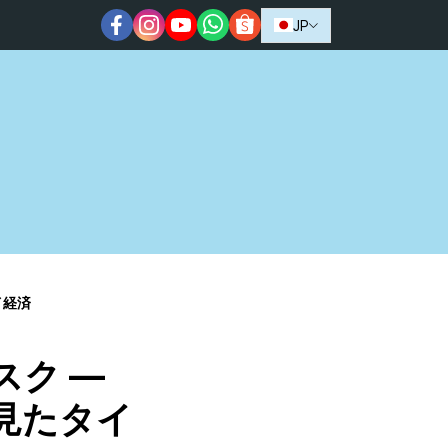
JP
イ経済
スク —
から見たタイ