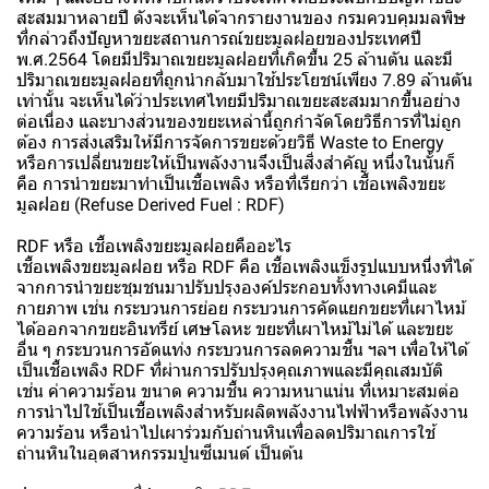
สะสมมาหลายปี ดังจะเห็นได้จากรายงานของ กรมควบคุมมลพิษ
ที่กล่าวถึงปัญหาขยะสถานการณ์ขยะมูลฝอยของประเทศปี
พ.ศ.2564 โดยมีปริมาณขยะมูลฝอยที่เกิดขึ้น 25 ล้านตัน และมี
ปริมาณขยะมูลฝอยที่ถูกนำกลับมาใช้ประโยชน์เพียง 7.89 ล้านตัน
เท่านั้น จะเห็นได้ว่าประเทศไทยมีปริมาณขยะสะสมมากขึ้นอย่าง
ต่อเนื่อง และบางส่วนของขยะเหล่านี้ถูกกำจัดโดยวิธีการที่ไม่ถูก
ต้อง การส่งเสริมให้มีการจัดการขยะด้วยวิธี Waste to Energy
หรือการเปลี่ยนขยะให้เป็นพลังงานจึงเป็นสิ่งสำคัญ หนึ่งในนั้นก็
คือ การนำขยะมาทำเป็นเชื้อเพลิง หรือที่เรียกว่า เชื้อเพลิงขยะ
มูลฝอย (Refuse Derived Fuel : RDF)
RDF หรือ เชื้อเพลิงขยะมูลฝอยคืออะไร
เชื้อเพลิงขยะมูลฝอย หรือ RDF คือ เชื้อเพลิงแข็งรูปแบบหนึ่งที่ได้
จากการนำขยะชุมชนมาปรับปรุงองค์ประกอบทั้งทางเคมีและ
กายภาพ เช่น กระบวนการย่อย กระบวนการคัดแยกขยะที่เผาไหม้
ได้ออกจากขยะอินทรีย์ เศษโลหะ ขยะที่เผาไหม้ไม่ได้ และขยะ
อื่น ๆ กระบวนการอัดแท่ง กระบวนการลดความชื้น ฯลฯ เพื่อให้ได้
เป็นเชื้อเพลิง RDF ที่ผ่านการปรับปรุงคุณภาพและมีคุณสมบัติ
เช่น ค่าความร้อน ขนาด ความชื้น ความหนาแน่น ที่เหมาะสมต่อ
การนำไปใช้เป็นเชื้อเพลิงสำหรับผลิตพลังงานไฟฟ้าหรือพลังงาน
ความร้อน หรือนำไปเผาร่วมกับถ่านหินเพื่อลดปริมาณการใช้
ถ่านหินในอุตสาหกรรมปูนซีเมนต์ เป็นต้น