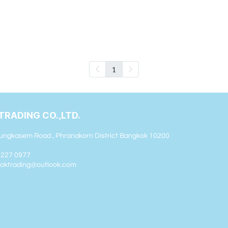
1
TRADING CO.,LTD.
ungkasem Road , Phranakorn District Bangkok 10200
2 227 0977
sooktrading@outlook.com