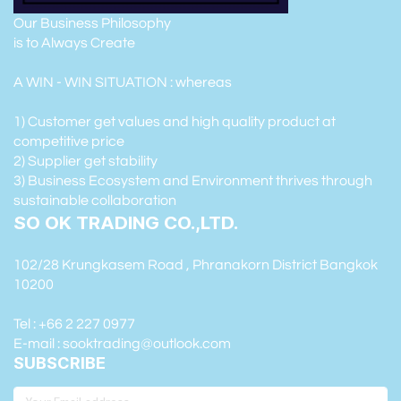
Our Business Philosophy
is to Always Create
A WIN - WIN SITUATION : whereas
1) Customer get values and high quality product at
competitive price
2) Supplier get stability
3) Business Ecosystem and Environment thrives through
sustainable collaboration
SO OK TRADING CO.,LTD.
102/28 Krungkasem Road , Phranakorn District Bangkok
10200
Tel : +66 2 227 0977
E-mail : sooktrading@outlook.com
SUBSCRIBE