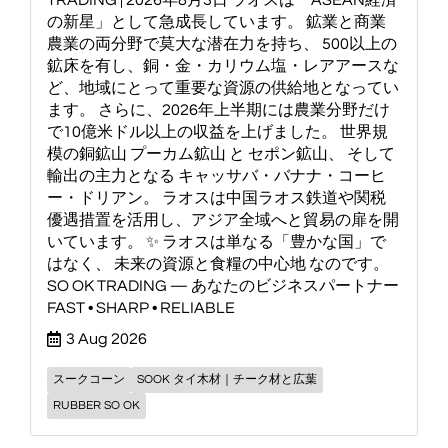
の新星」として急成長しています。 鉱業と商業
農業の両分野で莫大な潜在力を持ち、 500以上の
鉱床を有し、銅・金・カリウム塩・レアアースな
ど、地域にとって重要な資源の供給地となってい
ます。 さらに、2026年上半期には農業分野だけ
で10億米ドル以上の収益を上げました。 世界規
模の銅鉱山 プーカム鉱山 と セポン鉱山、 そして
輸出の主力となる キャッサバ・バナナ・コーヒ
ー・ドリアン。 ラオスは中国ラオス鉄道や関税
優遇措置を活用し、アジア全域へと貿易の扉を開
いています。 ✨ ラオスは単なる「豊かな国」で
はなく、 未来の資源と食糧の中心地 なのです。
SO OK TRADING — あなたのビジネスパートナー
FAST • SHARP • RELIABLE
3 Aug 2026
スークコーン
SOOK タイ木材｜チーク材と広葉
RUBBER SO OK