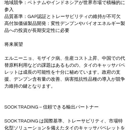
地域競争：ベトナムやインドネシアが世界市場で積極的に
参入
品質基準：GAP認証とトレーサビリティの維持が不可欠
高付加価値製品開発：変性デンプンやバイオエネルギー製
品への投資が長期安定性に必要
将来展望
エルニーニョ、モザイク病、生産コスト上昇、中国での代
替原料利用などの課題はあるものの、タイのキャッサバペ
レットは成長の可能性を十分に秘めています。政府の支
援、デンプン含有量の改善、病害抵抗性品種の導入が競争
力維持の鍵となります。
SOOK TRADING – 信頼できる輸出パートナー
SOOK TRADING は国際基準、トレーサビリティ、市場特
化型ソリューションを備えたタイのキャッサバペレットを