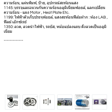
ความร้อน, แผ่นพิมพ์, ป้าย, อุปกรณ์สะท้อนแสง
1145: บรรจุและฉนวนกันความร้อนอลูมิเนียมฟอยล์, แลกเปลี่ยน
ความร้อน - แผง Motor , Heat Plate Etc.
1199: ไฟฟ้าตัวเก็บประจุฟอยล์, แสงสะท้อนฟิล์มฝาก : ห้อง LAB ,
ฟิลม์ เอ๊กซ์เรย์
1350: ลวด, ลวดนําไฟฟ้า, รถบัส, หม้อแปลงแถบ ดึงลวดเป็นอลูมิ
เนียม
-------------