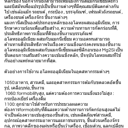
หลักของ นอกจากนี้ยังสามารถเพิ่มแมงกานีสแมกนีเซียมตะกั่ว
และบิสมัทเพื่อแปรรูปเป็นชิ้นงานต่างๆที่มีคุณสมบัติแตกต่างกัน
ไป เช่นล้อแม๊ก รถยนต์ , กระป๋อง , บรรจุภัณฑ์ , เฟรมตัวถังรถยนต์ ,
เครื่องยนต์ เครื่องจักร ชิ้นงานต่างๆ
แมงกานีสเป็นองค์ประกอบหลักของอโลหะผสมอลูมิเนียม, การ
รักษาความร้อนเพื่อเสริมสร้าง, ความต้านทานการกัดกร่อนที่ดี,
ประสิทธิภาพการเชื่อมที่ดีของชิ้นงานบรรจุภัณฑ์
อโลหะอลูมิเนียม ผสมกับแมกนีเซียม ความอดทนสามารถ
ต้านทานดีประสิทธิภาพในเรื่องความแข็งแกร่งคงทนของชิ้นงาน
อโลหะอลูมิเนียมผสมกับแมกนีเซียมและซิลิกอนของ Mg2Si เป็น
ขั้นตอนการเสริมสร้างความเข้มแข็งหลัก, ปัจจุบันโลหะผสมที่ใช้
กันอย่างแพร่หลายมากที่สุด.
ตัวอย่างการใช้งาน อโลหะอลูมิเนียมในอุตสหากรรมต่างๆ
1050:อาหาร, สารเคมี, และอุตสาหกรรมการต้มกับขดลวดอัดขึ้น
รูป, เคลือบท่อ,ชิ้นงาน
1060: formabilityสูง, แต่ความต้องการความแข็งแรงไม่สูง :
กระป๋องเบียร์ เครื่องดื่ม
1100: ถูกนํามาใช้สําหรับการประมวลผลความ
ต้องการformabilityที่ดีและความต้านทานการกัดกร่อนสูงแต่ไม่
จําเป็นต้องความเข้มสูงของชิ้นส่วน, เช่นผลิตภัณฑ์สารเคมี,
อุปกรณ์อุตสาหกรรมอาหารและภาชนะบรรจุ, ชิ้นส่วนเครื่องจักร
กล, ภาพวาดลึกของแผ่นหรือปั่นเว้าเครื่อง, เชื่อมส่วน, แลกเปลี่ยน