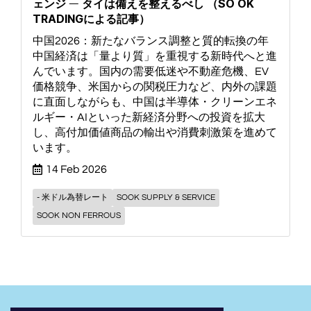
ェンジ ― タイは備えを整えるべし （SO OK
TRADINGによる記事）
中国2026：新たなバランス調整と質的転換の年
中国経済は「量より質」を重視する新時代へと進
んでいます。国内の需要低迷や不動産危機、EV
価格競争、米国からの関税圧力など、内外の課題
に直面しながらも、中国は半導体・クリーンエネ
ルギー・AIといった新経済分野への投資を拡大
し、高付加価値商品の輸出や消費刺激策を進めて
います。
14 Feb 2026
- 米ドル為替レート
SOOK SUPPLY & SERVICE
SOOK NON FERROUS