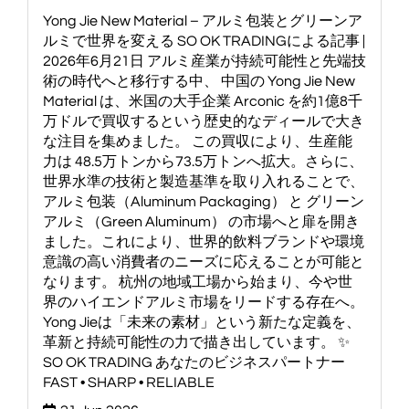
Yong Jie New Material – アルミ包装とグリーンア
ルミで世界を変える SO OK TRADINGによる記事 |
2026年6月21日 アルミ産業が持続可能性と先端技
術の時代へと移行する中、 中国の Yong Jie New
Material は、米国の大手企業 Arconic を約1億8千
万ドルで買収するという歴史的なディールで大き
な注目を集めました。 この買収により、生産能
力は 48.5万トンから73.5万トンへ拡大。さらに、
世界水準の技術と製造基準を取り入れることで、
アルミ包装（Aluminum Packaging） と グリーン
アルミ（Green Aluminum） の市場へと扉を開き
ました。これにより、世界的飲料ブランドや環境
意識の高い消費者のニーズに応えることが可能と
なります。 杭州の地域工場から始まり、今や世
界のハイエンドアルミ市場をリードする存在へ。
Yong Jieは「未来の素材」という新たな定義を、
革新と持続可能性の力で描き出しています。 ✨
SO OK TRADING あなたのビジネスパートナー
FAST • SHARP • RELIABLE