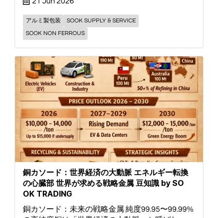
21 Jun 2026
アルミ製包装
SOOK SUPPLY & SERVICE
SOOK NON FERROUS
銅カソード：世界経済の大動脈 エネルギー転換
の心臓部 世界が求める戦略金属 豆知識 by SO
OK TRADING
銅カソード：未来の戦略金属 純度99.95〜99.99%