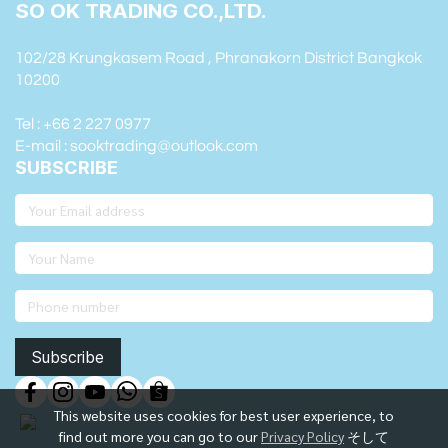
SO OK TRADING CO.,LTD.
102/28 Krungkasem Road , Phranakorn District Bangkok
10200
Tel : +66 2 227 0977
E-mail : sooktrading@outlook.com
SUBSCRIBE
Subscribe
This website uses cookies for best user experience, to
find out more you can go to our
Privacy Policy
そして