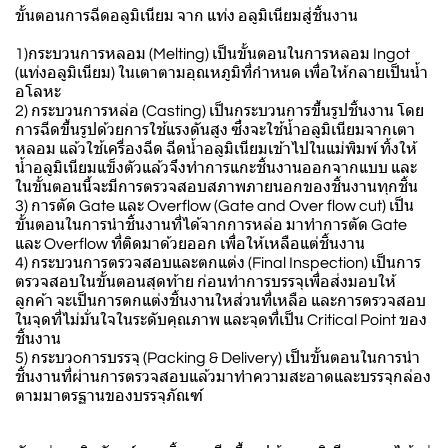
ขั้นตอนการฉีดอลูมิเนียม จาก แท่ง อลูมิเนียมสู่ชิ้นงาน
1)กระบวนการหลอม (Melting) เป็นขั้นตอนในการหลอม Ingot
(แท่งอลูมิเนียม) ในเตาตามอุณหภูมิที่กำหนด เพื่อให้กลายเป็นน้ำ
อโลหะ
2) กระบวนการหล่อ (Casting) เป็นกระบวนการขึ้นรูปชิ้นงาน โดย
การฉีดขึ้นรูปด้วยการใช้แรงดันสูง ซึ่งจะใช้น้ำอลูมิเนียมจากเตา
หลอม แล้วใช้เครื่องฉีด ฉีดน้ำอลูมิเนียมเข้าไปในแม่พิมพ์ ทิ้งให้
น้ำอลูมิเนียมแข็งตัวแล้วจึงทำการแกะชิ้นงานออกจากแบบ และ
ในขั้นตอนนี้จะมีการตรวจสอบสภาพภายนอกของชิ้นงานทุกชิ้น
3) การตัด Gate และ Overflow (Gate and Over flow cut) เป็น
ขั้นตอนในการนำชิ้นงานที่ได้จากการหล่อ มาทำการตัด Gate
และ Overflow ที่ติดมาด้วยออก เพื่อให้เหลือแต่ชิ้นงาน
4) กระบวนการตรวจสอบและตกแต่ง (Final Inspection) เป็นการ
ตรวจสอบในขั้นตอนสุดท้าย ก่อนทำการบรรจุเพื่อส่งมอบให้
ลูกค้า จะเป็นการตกแต่งชิ้นงานใหส่วนที่เหลือ และการตรวจสอบ
ในจุดที่ไม่มั่นใจในระดับคุณภาพ และจุดที่เป็น Critical Point ของ
ชิ้นงาน
5) กระบวoการบรรจุ (Packing & Delivery) เป็นขั้นตอนในการนำ
ชิ้นงานที่ผ่านการตรวจสอบแล้วมาทำความสะอาดและบรรจุกล่อง
ตามมาตรฐานของบรรจุภัณฑ์