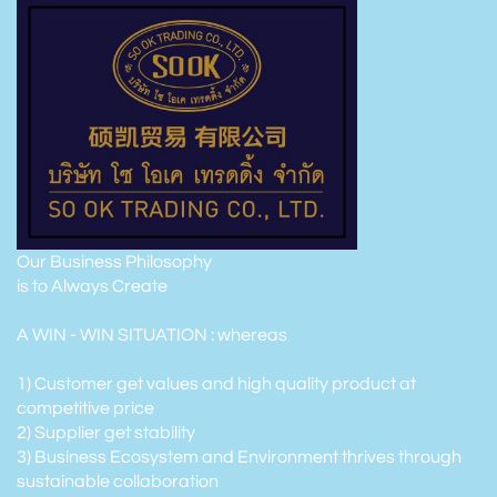
Our Business Philosophy
is to Always Create
A WIN - WIN SITUATION : whereas
1) Customer get values and high quality product at
competitive price
2) Supplier get stability
3) Business Ecosystem and Environment thrives through
sustainable collaboration