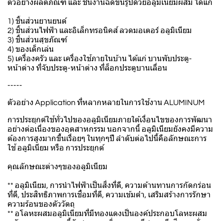
ตัวอย่างผลิตภัณฑ์ และ ชิ้นงานฉีดขึ้นรูปด้วยอลูมิเนียมผสม ได้แก่
1) ชิ้นส่วนยานยนต์
2) ชิ้นส่วนไฟฟ้า และอิเล็กทรอนิคส์ ลวดมอเตอร์ อลูมิเนียม
3) ชิ้นส่วนสุขภัณฑ์
4) ของเด็กเล่น
5) เครื่องครัว และ เครื่องใช้ภายในบ้าน ได้แก่ บานพับประตู-
หน้าต่าง ที่จับประตู-หน้าต่าง ที่ล็อกประตูบานเลื่อน
-----
ตัวอย่าง Application ที่หลากหลายในการใช้งาน ALUMINUM
การประยุกต์ใช้ทั่วไปของอลูมิเนียมภายใต้เงื่อนไขของการพัฒนา
อย่างต่อเนื่องของอุตสาหกรรม นอกจากนี้ อลูมิเนียมยังคงมีความ
ต้องการสูงมากขึ้นเรื่อยๆ ในทุกๆปี ลำดับต่อไปนี้คือลักษณะการ
ใช้ อลูมิเนียม หรือ การประยุกต์
คุณลักษณะต่างๆของอลูมิเนียม
** อลูมิเนียม, การนําไฟฟ้าเป็นสิ่งที่ดี, ความต้านทานการกัดกร่อน
ที่ดี, ประสิทธิภาพการเชื่อมที่ดี, ความเข้มต่ํา, เสริมสร้างการรักษา
ความร้อนของตัววัตถุ
** อโลหะผสมอลูมิเนียมที่มีทองแดงเป็นองค์ประกอบโลหะผสม