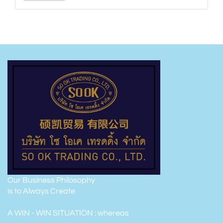
Our Business Philosophy
is to Always Create
A WIN - WIN SITUATION : whereas