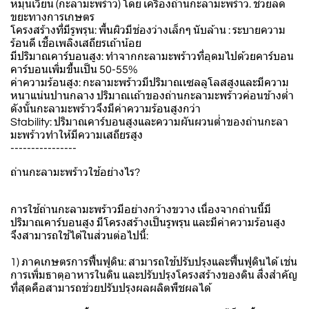
หมุนเวียน (กะลามะพร้าว) โดย เครื่องถ่านกะลามะพร้าว. ช่วยลด
ขยะทางการเกษตร
โครงสร้างที่มีรูพรุน: พื้นผิวมีช่องว่างเล็กๆ นับล้าน : ระบายความ
ร้อนดี เชื้อเพลิงเสถียรเถ้าน้อย
มีปริมาณคาร์บอนสูง: ทำจากกะลามะพร้าวที่อุดมไปด้วยคาร์บอน
คาร์บอนเพิ่มขึ้นเป็น 50-55%
ค่าความร้อนสูง: กะลามะพร้าวมีปริมาณเซลลูโลสสูงและมีความ
หนาแน่นปานกลาง ปริมาณเถ้าของถ่านกะลามะพร้าวค่อนข้างต่ำ
ดังนั้นกะลามะพร้าวจึงมีค่าความร้อนสูงกว่า
Stability: ปริมาณคาร์บอนสูงและความผันผวนต่ำของถ่านกะลา
มะพร้าวทำให้มีความเสถียรสูง
----------------
ถ่านกะลามะพร้าวใช้อย่างไร?
การใช้ถ่านกะลามะพร้าวมีอย่างกว้างขวาง เนื่องจากถ่านนี้มี
ปริมาณคาร์บอนสูง มีโครงสร้างเป็นรูพรุน และมีค่าความร้อนสูง
จึงสามารถใช้ได้ในส่วนต่อไปนี้:
1) ภาคเกษตรการฟื้นฟูดิน: สามารถใช้ปรับปรุงและฟื้นฟูดินได้ เช่น
การเพิ่มธาตุอาหารในดิน และปรับปรุงโครงสร้างของดิน สิ่งสำคัญ
ที่สุดคือสามารถช่วยปรับปรุงผลผลิตพืชผลได้