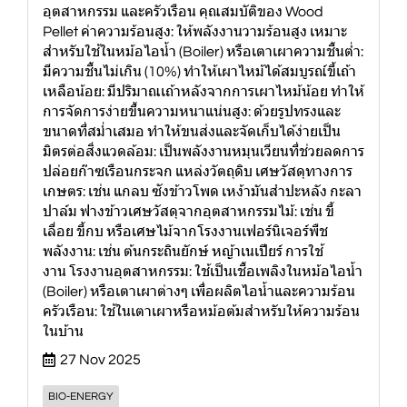
อุตสาหกรรม และครัวเรือน คุณสมบัติของ Wood
Pellet ค่าความร้อนสูง: ให้พลังงานวามร้อนสูง เหมาะ
สำหรับใช้ในหม้อไอน้ำ (Boiler) หรือเตาเผาความชื้นต่ำ:
มีความชื้นไม่เกิน (10%) ทำให้เผาไหม้ได้สมบูรณ์ขี้เถ้า
เหลือน้อย: มีปริมาณเถ้าหลังจากการเผาไหม้น้อย ทำให้
การจัดการง่ายขึ้นความหนาแน่นสูง: ด้วยรูปทรงและ
ขนาดที่สม่ำเสมอ ทำให้ขนส่งและจัดเก็บได้ง่ายเป็น
มิตรต่อสิ่งแวดล้อม: เป็นพลังงานหมุนเวียนที่ช่วยลดการ
ปล่อยก๊าซเรือนกระจก แหล่งวัตถุดิบ เศษวัสดุทางการ
เกษตร: เช่น แกลบ ซังข้าวโพด เหง้ามันสำปะหลัง กะลา
ปาล์ม ฟางข้าวเศษวัสดุจากอุตสาหกรรมไม้: เช่น ขี้
เลื่อย ขี้กบ หรือเศษไม้จากโรงงานเฟอร์นิเจอร์พืช
พลังงาน: เช่น ต้นกระถินยักษ์ หญ้าเนเปียร์ การใช้
งาน โรงงานอุตสาหกรรม: ใช้เป็นเชื้อเพลิงในหม้อไอน้ำ
(Boiler) หรือเตาเผาต่างๆ เพื่อผลิตไอน้ำและความร้อน
ครัวเรือน: ใช้ในเตาเผาหรือหม้อต้มสำหรับให้ความร้อน
ในบ้าน
27 Nov 2025
BIO-ENERGY