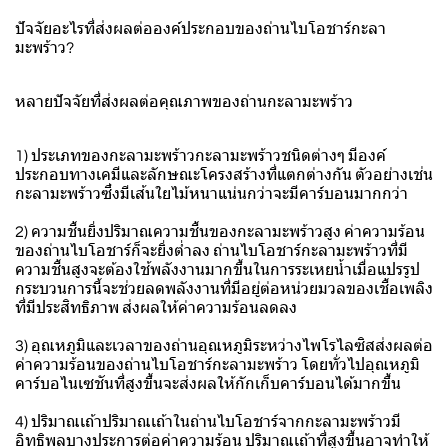
ปัจจัยอะไรที่ส่งผลต่อองค์ประกอบของถ่านไบโอชาร์กะลา
มะพร้าว?
หลายปัจจัยที่ส่งผลต่อคุณภาพของถ่านกะลามะพร้าว
1) ประเภทของกะลามะพร้าวกะลามะพร้าวชนิดต่างๆ มีองค์
ประกอบทางเคมีและลักษณะโครงสร้างที่แตกต่างกัน ตัวอย่างเช่น
กะลามะพร้าวซึ่งมีเส้นใยไม้หนาแน่นกว่าจะมีคาร์บอนมากกว่า
2) ความชื้นยิ่งปริมาณความชื้นของกะลามะพร้าวสูง ค่าความร้อน
ของถ่านไบโอชาร์ก็จะยิ่งต่ำลง ถ่านไบโอชาร์กะลามะพร้าวที่มี
ความชื้นสูงจะต้องใช้พลังงานมากขึ้นในการระเหยน้ำเมื่อแปรรูป
กระบวนการนี้จะช่วยลดพลังงานที่มีอยู่ต่อหน่วยมวลของเชื้อเพลิง
ที่มีประสิทธิภาพ ส่งผลให้ค่าความร้อนลดลง
3) อุณหภูมิและเวลาของถ่านอุณหภูมิระหว่างไพโรไลซิสส่งผลต่อ
ค่าความร้อนของถ่านไบโอชาร์กะลามะพร้าว โดยทั่วไปอุณหภูมิ
คาร์บอไนเซชันที่สูงขึ้นจะส่งผลให้กักเก็บคาร์บอนได้มากขึ้น
4) ปริมาณเถ้าปริมาณเถ้าในถ่านไบโอชาร์จากกะลามะพร้าวมี
อิทธิพลบางประการต่อค่าความร้อน ปริมาณเถ้าที่สูงขึ้นอาจทำให้