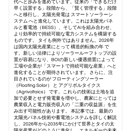
代へと歩みを進めています。従来の「できるだけ
早く設置する」段階から、「賢く管理する」段階
へと移行し、太陽光発電は スマートソーラーシ
ステム へと進化しています。これは太陽光パネ
ルと蓄電池（BESS）、そしてAIを組み合わせ、
より効率的で持続可能な電力システムを構築する
ものです。 タイも例外ではありません。2026年
は国内太陽光産業にとって 構造的転換の年 で
す。新しい法律によりソーラールーフトップの設
置が容易になり、BOIの新しい優遇措置によって
工場や企業が「スマートで持続可能な産業」へと
進化することが期待されています。 さらに、注
目されているのが フローティングソーラー
（Floating Solar） と アグリボルタイクス
（Agrivoltaics） です。これらの技術は土地を追
加で必要とせず発電量を増やし、農家にとっては
農業収入と電力販売収入の「二重の収益源」を生
み出す可能性があります。 本記事では、最新の
太陽光パネル技術や蓄電池システムを詳しく解説
し、2026年から2035年にかけて世界とタイの太
陽光産業がどのように進化し、エネルギーの未来