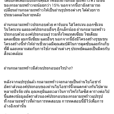
โดยปกติเพื่อรับประกันคุณภาพของถ่านกะลามะพร้าว ความชื้น
ของกะลามะพร้าวจะน้อยกว่า 15% นอกจากนี้เรายังสามารถ
เปลี่ยนถ่านกะลามะพร้าวให้เป็นถ่านรูปทรงต่างๆ ได้ด้วยการ
ประมวลผลในภายหลัง
ถ่านกะลามะพร้าวประกอบด้วย คาร์บอน ไฮโดรเจน ออกซิเจน
ไนโตรเจน และองค์ประกอบอื่นๆ อีกเล็กน้อย ถ่านกะลามะพร้าว
ประกอบด้วย องค์ประกอบแร่ รวมทั้งโพแทสเซียม โซเดียม
แคลเซียม แมกนีเซียม และอื่นๆ นอกจากนี้ยังมีโครงสร้างรูขุมขน
โครงสร้างนี้ทำให้ถ่านชีวมวลมีคุณสมบัติในการดูดซับและกักเก็บ
ที่ดี และเหมาะสมกับการใช้งานด้านต่างๆ ประหยัดและเป็นมิตรกับ
สิ่งแวดล้อม
ถ่านกะลามะพร้าวมีส่วนประกอบอะไรบ้าง?
หลังจากแปรรูปแล้ว กะลามะพร้าวจะกลายเป็นถ่านไบโอชาร์
อัตราส่วนองค์ประกอบของถ่านไบโอชาร์นี้จะแตกต่างกันไปตาม
หลายปัจจัย เช่น อุณหภูมิและเวลาในการไพโรไลซิส ตารางต่อไป
นี้แสดงข้อมูลอัตราส่วนองค์ประกอบของกะลามะพร้าวแปรรูป
ที่ กะลามะพร้าวที่ผ่านการทดสอบม การทดสอบนี้มีไว้เพื่อการ
อ้างอิงเท่านั้น