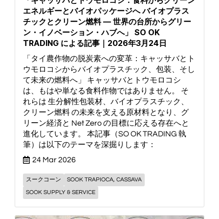
エネルギーとバイオパッケージへ バイオプラス
チックとクリーン燃料 — 世界の台所からグリー
ン・イノベーション・ハブへ」 SO OK
TRADING による記事｜2026年3月24日
「タイ農作物の脱炭素への変革：キャッサバとト
ウモロコシからバイオプラスチック、包装、そし
て未来の燃料へ」 キャッサバとトウモロコシ
は、もはや単なる食料作物ではありません。 そ
れらは 生分解性包装材、バイオプラスチック、
クリーン燃料 の未来を支える原材料となり、グ
リーン経済と Net Zero の目標に応える存在へと
進化しています。 本記事（SO OK TRADING 執
筆）は以下のテーマを深掘りします：
24 Mar 2026
スークコーン
SOOK TRAPIOCA, CASSAVA
SOOK SUPPLY & SERVICE