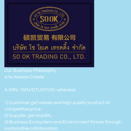
Our Business Philosophy
is to Always Create
A WIN - WIN SITUATION : whereas
1) Customer get values and high quality product at
competitive price
2) Supplier get stability
3) Business Ecosystem and Environment thrives through
sustainable collaboration