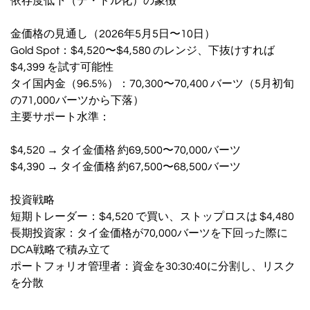
依存度低下（デ・ドル化）の象徴
金価格の見通し（2026年5月5日〜10日）
Gold Spot：$4,520〜$4,580 のレンジ、下抜けすれば
$4,399 を試す可能性
タイ国内金（96.5%）：70,300〜70,400 バーツ（5月初旬
の71,000バーツから下落）
主要サポート水準：
$4,520 → タイ金価格 約69,500〜70,000バーツ
$4,390 → タイ金価格 約67,500〜68,500バーツ
投資戦略
短期トレーダー：$4,520 で買い、ストップロスは $4,480
長期投資家：タイ金価格が70,000バーツを下回った際に
DCA戦略で積み立て
ポートフォリオ管理者：資金を30:30:40に分割し、リスク
を分散