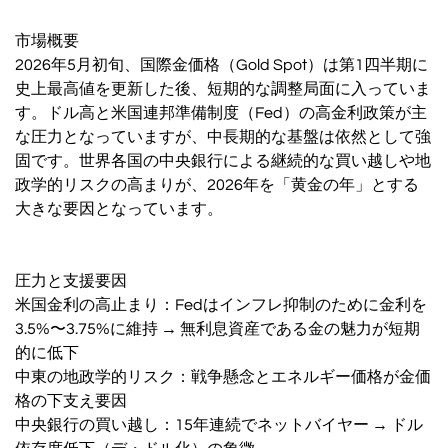
市場概要
2026年5月初旬、国際金価格（Gold Spot）は第1四半期に
史上最高値を更新した後、短期的な調整局面に入っていま
す。ドル高と米国連邦準備制度（Fed）の高金利政策が主
な圧力となっていますが、中長期的な基盤は依然として強
固です。世界各国の中央銀行による継続的な買い越しや地
政学的リスクの高まりが、2026年を「黄金の年」とする
大きな要因となっています。
圧力と支援要因
米国金利の高止まり：Fedはインフレ抑制のために金利を
3.5%〜3.75%に維持 → 無利息資産である金の魅力が短期
的に低下
中東の地政学的リスク：戦争懸念とエネルギー価格が金価
格の下支え要因
中央銀行の買い越し：15年連続でネットバイヤー → ドル