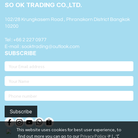
SO OK TRADING CO.,LTD.
102/28 Krungkasem Road , Phranakorn District Bangkok
10200
Tel : +66 2 227 0977
E-mail : sooktrading@outlook.com
SUBSCRIBE
Subscribe
This website uses cookies for best user experience, to
find out more you can go to our
Privacy Policy
そして