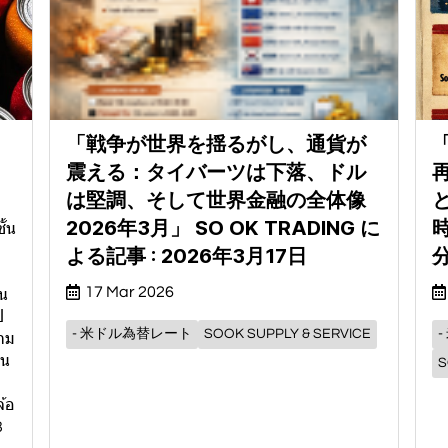
「戦争が世界を揺るがし、通貨が
「
震える：タイバーツは下落、ドル
は堅調、そして世界金融の全体像
2026年3月」 SO OK TRADING に
時
ั้น
よる記事 : 2026年3月17日
17 Mar 2026
ัน
ป
- 米ドル為替レート
SOOK SUPPLY & SERVICE
ตาม
่น
S
้อ
3