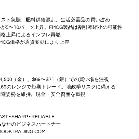
コスト急騰、肥料供給混乱、生活必需品の買い占め
が5〜10バーツ上昇。FMCG製品は割引率縮小の可能性
価格上昇によるインフレ再燃
MCG価格が通貨変動により上昇
$4,500（金）、$69〜$71（銀）での買い場を注視
$99.69のレンジで短期トレード。地政学リスクに備える
回避姿勢を維持。現金・安全資産を重視
AST • SHARP • RELIABLE
G : あなたのビジネスパートナー
W.SOOKTRADING.COM