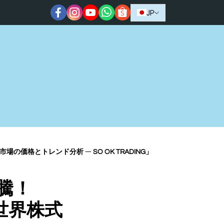
JP
価格とトレンド分析 ― SO OK TRADING」
騰！
・世界株式