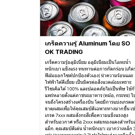
เกร็ดความรู้ Aluminum โดย SO
OK TRADING
เกร็ดความรู้อลูมิเนี่ยม อลูมิเนียมเป็นโลหะน้ำ
หนักเบา แข็งแรง ทนทานต่อการกัดกร่อน (เกิดช
ฟิล์มออกไซด์ปกป้องตัวเอง) นำความร้อนและ
ไฟฟ้าได้ดีเยี่ยม เป็นมิตรต่อสิ่งแวดล้อมเพราะ
รีไซเคิลได้ 100% และปลอดภัยไม่เป็นพิษ ใช้ก
แพร่หลายตั้งแต่ภาชนะอาหาร (หม้อ, กระทะ) ไ
จนถึงโครงสร้างเครื่องบิน โดยมีการแบ่งเกรด
ธาตุผสมเพื่อให้คุณสมบัติเฉพาะทางมากขึ้น เช
เกรด 7xxx ผสมสังกะสีเพื่อความแข็งแรงสูง
สำหรับอวกาศ หรือ 2xxx ผสมทองแดงสำหรับล
แม็ก. คุณสมบัติเด่น น้ำหนักเบา: เบากว่าเหล็ก 