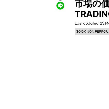
市場の価
TRADI
Last updated: 23 M
SOOK NON FERROU