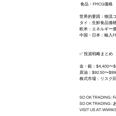
️ 食品・FMCG価格
世界的要因：物流
タイ：生鮮食品価格
欧米：エネルギー
中国・日本：輸入F
✅ 投資戦略まとめ
金・銀：$4,400〜
原油：$92.50〜
株式市場：リスク
SO OK TRADING : F
SO OK TRADIN
VISIT US AT: WW