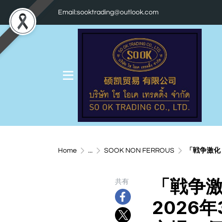
Email:sooktrading@outlook.com
Home
...
SOOK NON FERROUS
「戦争激化・
「戦争
共有
2026