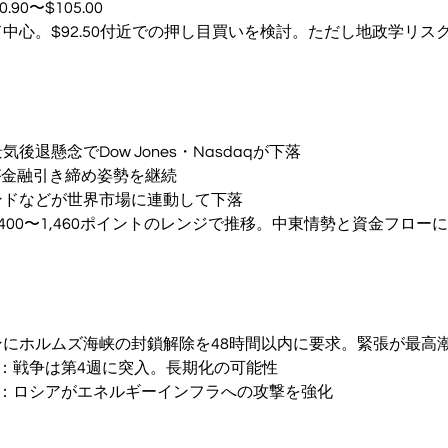
90〜$105.00
中心。$92.50付近での押し目買いを検討。ただし地政学リス
後退懸念でDow Jones・Nasdaqが下落
Eが金融引き締め姿勢を継続
ンドなどが世界市場に連動して下落
,400〜1,460ポイントのレンジで推移。中東情勢と資金フロー
にホルムズ海峡の封鎖解除を48時間以内に要求。緊張が最高
：戦争は第4週に突入。長期化の可能性
ア：ロシアがエネルギーインフラへの攻撃を強化