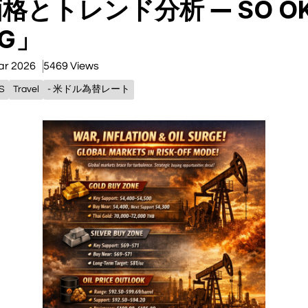
格とトレンド分析 ― SO O
NG」
ar 2026
5469 Views
S
Travel
- 米ドル為替レート