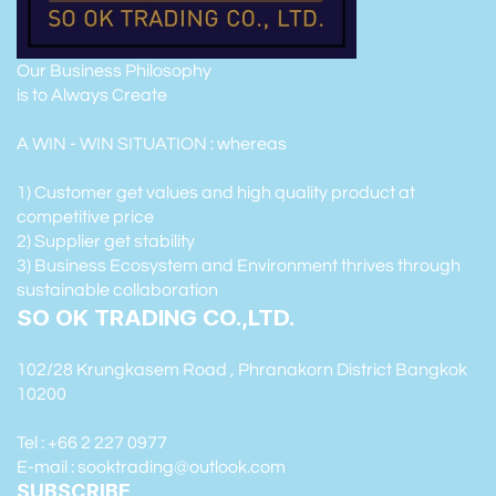
Our Business Philosophy
is to Always Create
A WIN - WIN SITUATION : whereas
1) Customer get values and high quality product at
competitive price
2) Supplier get stability
3) Business Ecosystem and Environment thrives through
sustainable collaboration
SO OK TRADING CO.,LTD.
102/28 Krungkasem Road , Phranakorn District Bangkok
10200
Tel : +66 2 227 0977
E-mail : sooktrading@outlook.com
SUBSCRIBE