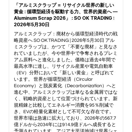
「アルミスクラップ = リサイクル世界の新しい
黄金 : 循環型経済を駆動する力、世界的資産へ —
Aluminum Scrap 2026」 : SO OK TRADING :
2026年5月30日
アルミスクラップ：廃材から循環型経済時代の戦
略資産へ SO OK TRADING | 2026年5月30日 アル
ミスクラップは、かつて「不要な廃材」と見なさ
れていましたが、今や世界中で争奪されるプレミ
アム原料へと進化しました。価格は過去4年間で
最高水準に達し、リサイクル産業や電気自動車
（EV）分野において「新しい黄金」と呼ばれて
います。 世界が循環型経済（Circular
Economy）と脱炭素化（Decarbonization）へと
進む中、アルミスクラップは単なる金属屑ではな
く、戦略的資産として位置づけられています。新
規精錬と比較してエネルギー消費を95％削減で
き、EVの軽量化素材として不可欠な存在です。
世界市場は急速に拡大しており、2026年の567.7
億ドルから2034年には914.9億ドルへ成長すると
予測されています。アジア太平洋地域は世界シェ