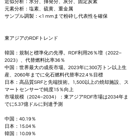
近似分析：水分、揮発分、灰分、固定炭素
元素分析：塩素、硫黄、重金属
サンプル調製：<1 mmまで粉砕し代表性を確保
東アジアのRDFトレンド
韓国：規制と標準化の先導。RDF利用26％増（2022–
2023）、代替燃料比率36％
中国：世界最大の成長市場。2023年に300万トン以上生
産、2060年までに化石燃料代替率22.4％目標
日本：高品質SRFと先端技術。1,500以上の焼却施設、ス
マートセンサーで純度15％向上
市場規模（2024–2034）：東アジアRDF市場は2034年ま
でに5.37億ドルに到達予測
中国：40.19％
日本：15.04％
韓国：10.09％