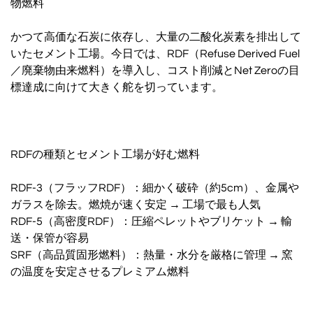
物燃料
かつて高価な石炭に依存し、大量の二酸化炭素を排出して
いたセメント工場。今日では、RDF（Refuse Derived Fuel
／廃棄物由来燃料）を導入し、コスト削減とNet Zeroの目
標達成に向けて大きく舵を切っています。
RDFの種類とセメント工場が好む燃料
RDF-3（フラッフRDF）：細かく破砕（約5cm）、金属や
ガラスを除去。燃焼が速く安定 → 工場で最も人気
RDF-5（高密度RDF）：圧縮ペレットやブリケット → 輸
送・保管が容易
SRF（高品質固形燃料）：熱量・水分を厳格に管理 → 窯
の温度を安定させるプレミアム燃料