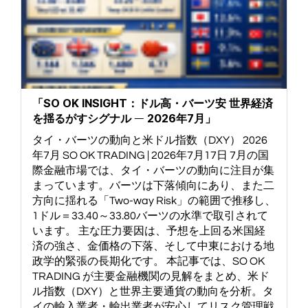
「SO OK INSIGHT：ドル高・バーツ安 世界経済
を揺るがすシグナル ― 2026年7月」
タイ・バーツの動向と米ドル指数（DXY） 2026
年7月 SO OK TRADING | 2026年7月17日 7月の国
際金融市場では、タイ・バーツの動向に注目が集
まっています。バーツは下落傾向にあり、また二
方向に揺れる「Two-way Risk」の範囲で推移し、
1ドル＝33.40～33.80バーツの水準で取引されて
います。 主な圧力要因は、予想を上回る米国経
済の強さ、金価格の下落、そして中東における地
政学的緊張の長期化です。 本記事では、SO OK
TRADING が主要金融機関の見解をまとめ、米ド
ル指数（DXY）と世界主要通貨の動向を分析。タ
イの輸入業者・輸出業者が安心してリスク管理戦