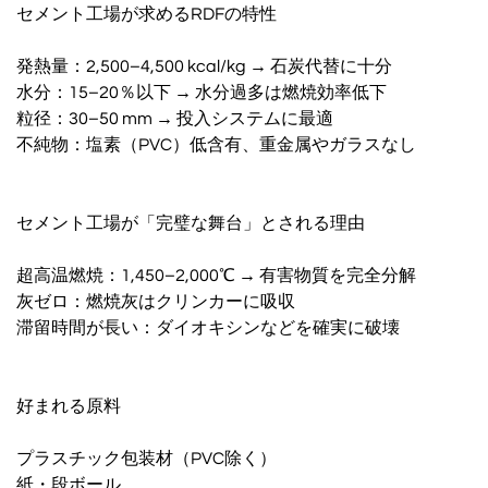
セメント工場が求めるRDFの特性
発熱量：2,500–4,500 kcal/kg → 石炭代替に十分
水分：15–20％以下 → 水分過多は燃焼効率低下
粒径：30–50 mm → 投入システムに最適
不純物：塩素（PVC）低含有、重金属やガラスなし
セメント工場が「完璧な舞台」とされる理由
超高温燃焼：1,450–2,000℃ → 有害物質を完全分解
灰ゼロ：燃焼灰はクリンカーに吸収
滞留時間が長い：ダイオキシンなどを確実に破壊
好まれる原料
プラスチック包装材（PVC除く）
紙・段ボール