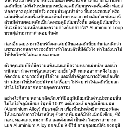
หนึ่งทั้งในภาคอุตสาหกรรมและภาคครัวเรือน โดยเราสามารถพบ
อลูมิเนียมได้ทั้งในรูปแบบกระป๋องอลูมิเนียมบรรจุเครื่องดื่ม ฟอยล์
ห่ออาหาร อุปกรณ์ครัว กรอบประตูหน้าต่าง ชิ้นส่วนรถยนต์ หรือ
แม้แต่ชิ้นส่วนเครื่องบินและชิ้นส่วนยานอวกาศ ผลิตภัณฑ์เหล่านี้
ล้วนมีส่วนผสมหลักเป็นโลหะอลูมิเนียมทั้งสิ้น แต่อลูมิเนียมที่ว่า
นั้นจะมีความเหมือนและความต่างกันอย่างไร? Aluminium Loop
ชวนผู้อ่านมาหาคำตอบกันค่ะ
ก่อนอื่นเลยเรามาเรียนรู้ถึงคุณสมบัติของอลูมิเนียมกันก่อนดีกว่า
เพราะบางคนอาจจะสงสัยว่าเจ้าโลหะตัวนี้มีดียังไง ทำไมถึงนำไป
ใช้ประโยชน์ได้หลากหลายเลย
ด้วยคุณสมบัติที่มีความแข็งแรงแต่มีความหนาแน่นน้อยและน้ำ
หนักเบา นำความร้อนและความเย็นได้ดี ทนต่ออากาศจึงไม่ถูก
กัดกร่อน สามารถขึ้นรูปได้ง่าย และที่สำคัญสามารถรีไซเคิลเพื่อ
นำกลับมาใช้ประโยชน์ใหม่ได้เรื่อยๆ ไม่รู้จบ ทำให้อลูมิเนียมถูก
นำไปใช้ในหลากหลายอุตสาหกรรม
อย่างไรก็ตาม หลายผลิตภัณฑ์ที่มีอลูมิเนียมเป็นส่วนประกอบนั้น
ไม่ได้ใช้อลูมิเนียมบริสุทธิ์ 100% แต่มักจะเป็นอลูมิเนียมผสม
(Aluminium Alloy) กับธาตุอื่นๆ เพื่อเพิ่มประสิทธิภาพของวัสดุ
ให้เหมาะกับการใช้งานนั้นๆ ซึ่งธาตุที่ผสมก็มีทั้งแม็กนีเซียม, ซิลิ
กอน, ทองแดง, แมงกานีส และสังกะสี เป็นต้น โดยเราสามารถ
แยก Aluminium Alloy ออกเป็น 9 ซีรีส์ ตามคุณสมบัติของอลูมิ