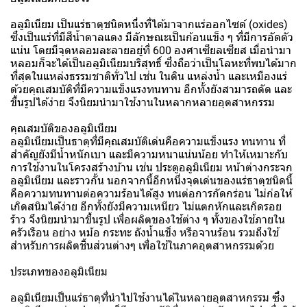
อลูมิเนียม เป็นแร่ธาตุชนิดหนึ่งที่ได้มาจากแร่ออกไซด์ (oxides)
ซึ่งเป็นแร่ที่มีสีน้ำตาลแดง มีลักษณะเป็นก้อนแข็ง ๆ ที่มีการอัดตัว
แน่น โดยมีจุดหลอมละลายอยู่ที่ 600 องศาเซียลเซียส เมื่อนำมา
หลอมก็จะได้เป็นอลูมิเนียมบริสุทธิ์ ซึ่งถือว่าเป็นโลหะที่พบได้มาก
ที่สุดในแหล่งธรรมชาติทั่วไป เช่น ในดิน แหล่งน้ำ และเหมืองแร่
ด้วยคุณสมบัติที่มีความแข็งแรงทนทาน อีกทั้งยังสามารถดัด และ
ขึ้นรูปได้ง่าย จึงนิยมนำมาใช้งานในหลากหลายอุตสาหกรรม
คุณสมบัติของอลูมิเนียม
อลูมิเนียมเป็นธาตุที่มีคุณสมบัติเด่นคือความแข็งแรง ทนทาน ที่
สำคัญยังมีน้ำหนักเบา และมีความหนาแน่นน้อย ทำให้เหมาะกับ
การใช้งานในโครงสร้างบ้าน เช่น ประตูอลูมิเนียม หน้าต่างกระจก
อลูมิเนียม และราวกั้น นอกจากนี้อีกหนึ่งจุดเด่นของแร่ธาตุชนิดนี้
คือความทนทานต่อความร้อนได้สูง ทนต่อการกัดกร่อน ไม่ก่อให้
เกิดสนิมได้ง่าย อีกทั้งยังมีความเหนียว ไม่แตกหักและเกิดรอย
ร้าว จึงนิยมนำมาขึ้นรูป เพื่อผลิตของใช้ต่าง ๆ ทั้งของใช้ภายใน
ครัวเรือน อย่าง หม้อ กระทะ ถังน้ำแข็ง หรือจานร้อน รวมถึงใช้
สำหรับการผลิตชิ้นส่วนต่างๆ เพื่อใช้ในภาคอุตสาหกรรมด้วย
ประเภทของอลูมิเนียม
อลูมิเนียมเป็นแร่ธาตุที่นำไปใช้งานได้ในหลายอุตสาหกรรม ซึ่ง