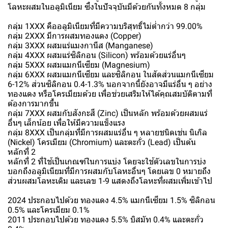
โลหะผสมในอลูมิเนียม ซึ่งในปัจจุบันมีด้วยกันทั้งหมด 8 กลุ่ม
กลุ่ม 1XXX คืออลูมิเนียมที่มีความบริสุทธิ์ไม่ต่ำกว่า 99.00%
กลุ่ม 2XXX มีการผสมทองแดง (Copper)
กลุ่ม 3XXX ผสมแร่แมงกานีส (Manganese)
กลุ่ม 4XXX ผสมแร่ซิลิกอน (Silicon) พร้อมด้วยแร่อื่นๆ
กลุ่ม 5XXX ผสมแมกนีเซียม (Magnesium)
กลุ่ม 6XXX ผสมแมกนีเซียม และซิลิกอน ในสัดส่วนแมกนีเซียม
6-12% ส่วนซิลิกอน 0.4-1.3% นอกจากนี้ยังอาจมีแร่อื่น ๆ อย่าง
ทองแดง หรือโครเมียมด้วย เพื่อช่วยเสริมให้ได้คุณสมบัติตามที่
ต้องการมากขึ้น
กลุ่ม 7XXX ผสมกับสังกะสี (Zinc) เป็นหลัก พร้อมด้วยผสมแร่
อื่นๆ เล็กน้อย เพื่อให้มีความแข็งแรง
กลุ่ม 8XXX เป็นกลุ่มที่มีการผสมแร่อื่น ๆ หลายชนิดเช่น นิเกิล
(Nickel) โครเมียม (Chromium) และตะกั่ว (Lead) เป็นต้น
หลักที่ 2
หลักที่ 2 ที่ใช้เป็นเกณฑ์ในการแบ่ง โดยจะใช้ตัวเลขในการบ่ง
บอกถึงอลูมิเนียมที่มีการผสมกับโลหะอื่นๆ โดยเลข 0 หมายถึง
ส่วนผสมโลหะเดิม และเลข 1-9 แสดงถึงโลหะที่ผสมเพิ่มเข้าไป
2024 ประกอบไปด้วย ทองแดง 4.5% แมกนีเซียม 1.5% ซิลิกอน
0.5% และโครเมียม 0.1%
2011 ประกอบไปด้วย ทองแดง 5.5% บิสมัท 0.4% และตะกั่ว