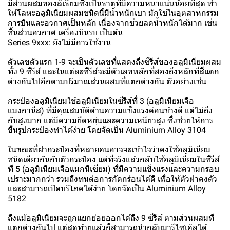
มีส่วนผสมของลิเธียมซึ่งเป็นธาตุที่มีความหนาแน่นน้อยที่สุด ทำ
ให้โลหะอลูมิเนียมผสมชนิดนี้มีน้ำหนักเบา มักใช้ในอุตสาหกรรม
การบินและอวกาศเป็นหลัก เนื่องจากช่วยลดน้ำหนักได้มาก เช่น
ชิ้นส่วนอวกาศ เครื่องบินรบ เป็นต้น
Series 9xxx: ยังไม่มีการใช้งาน
ตัวเลขตัวแรก 1-9 จะเป็นตัวเลขที่แสดงถึงซีรีส์ของอลูมิเนียมผสม
ทั้ง 9 ซีรีส์ และในแต่ละซีรีส์จะมีตัวเลขหลักที่สองถึงหลักที่สี่แตก
ต่างกันไปอีกตามปริมาณส่วนผสมที่แตกต่างกัน ตัวอย่างเช่น
กระป๋องอลูมิเนียมใช้อลูมิเนียมในซีรีส์ที่ 3 (อลูมิเนียมเจือ
แมงกานีส) ที่มีคุณสมบัติด้านความแข็งแรงค่อนข้างดี แต่ไม่ถึง
กับสูงมาก แต่มีความยืดหยุ่นและความเหนียวสูง ซึ่งช่วยให้การ
ขึ้นรูปกระป๋องทำได้ง่าย โดยจัดเป็น Aluminium Alloy 3104
ในขณะที่ฝากระป๋องที่หลายคนอาจจะเข้าใจว่าคงใช้อลูมิเนียม
ชนิดเดียวกันกับตัวกระป๋อง แต่ที่จริงแล้วกลับใช้อลูมิเนียมในซีรีส์
ที่ 5 (อลูมิเนียมเจือแมกนีเซียม) ที่มีความแข็งแรงและความกรอบ
เปราะมากกว่า รวมถึงทนต่อการกัดกร่อนได้ดี เพื่อให้ตัวฝาคงตัว
และสามารถเปิดบริโภคได้ง่าย โดยจัดเป็น Aluminium Alloy
5182
ถึงแม้อลูมิเนียมจะถูกแยกย่อยออกได้ถึง 9 ซีรีส์ ตามส่วนผสมที่
แตกต่างกันไป แต่สุดท้ายแล้วก็สามารถนำกลับมารีไซเคิลได้