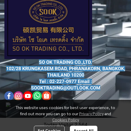
SO OK TRADING CO.,LTD.
102/28 KRUNGKASEM ROAD, PHRANAKORN, BANGKOK,
THAILAND 10200
Tel : 02-227-0977 Email :
SOOKTRADING@OUTLOOK.COM
This website uses cookies for best user experience, to
find out more you can go to our
Privacy Policy
and
Cookies Policy
Today Visitor
2,564
Set Cookies
Accept All