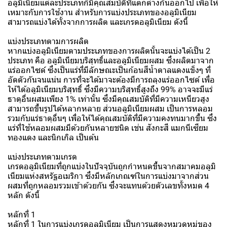
อลูมิเนียมแต่ละประเภทก็มีคุณสมบัติที่แตกต่างกันออกไป เพื่อให้
เหมาะกับการใช้งาน สำหรับการแบ่งประเภทของอลูมิเนียม
สามารถแบ่งได้ทั้งจากการผลิต และเกรดอลูมิเนียม ดังนี้
แบ่งประเภทตามการผลิต
หากแบ่งอลูมิเนียมตามประเภทของการผลิตนั้นจะแบ่งได้เป็น 2
ประเภท คือ อลูมิเนียมบริสุทธิ์และอลูมิเนียมผสม ซึ่งผลิตมาจาก
แร่ออกไซด์ ซึ่งเป็นแร่ที่มีลักษณะเป็นก้อนสีน้ำตาลแดงแข็งๆ ที่
อัดตัวกันจนแน่น การที่จะได้มาจะต้องมีการถลุงแร่ออกไซด์ เพื่อ
ให้ได้อลูมิเนียมบริสุทธิ์ ซึ่งมีความบริสุทธิ์สูงถึง 99% อาจจะมีแร่
ธาตุอื่นผสมเพียง 1% เท่านั้น ซึ่งมีคุณสมบัติที่มีความเหนียวสูง
สามารถขึ้นรูปได้หลากหลาย ส่วนอลูมิเนียมผสม เป็นการหลอม
รวมกับแร่ธาตุอื่นๆ เพื่อให้ได้คุณสมบัติที่มีความคงทนมากขึ้น ซึ่ง
แร่ที่ใช้หลอมผสมมีด้วยกันหลายชนิด เช่น สังกะสี แมกนีเซียม
ทองแดง และนิกเกิล เป็นต้น
แบ่งประเภทตามเกรด
เกรดอลูมิเนียมที่ถูกแบ่งในปัจจุบันถูกกำหนดขึ้นจากสมาคมอลูมิ
เนียมแห่งสหรัฐอเมริกา ซึ่งมีหลักเกณฑ์ในการแบ่งมาจากส่วน
ผสมที่ถูกหลอมรวมเข้าด้วยกัน ซึ่งจะแทนด้วยตัวเลขทั้งหมด 4
หลัก ดังนี้
หลักที่ 1
หลักที่ 1 ในการแบ่งเกรดอลูมิเนียม เป็นการแสดงหมวดหมู่ของ