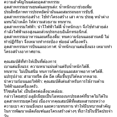
ความสำคัญในแต่ละอุตสาหกรรม
อุตสาหกรรมยานยนต์และขนส่ง: น้ำหนักเบาช่วยเพิ่ม
ประสิทธิภาพการประหยัดน้ำมันและสมรรถนะการขับขี่.
อุตสาหกรรมก่อสร้าง: ใช้ทำโครงสร้าง เสา คาน ประตู หน้าต่าง
แทนไม้/เหล็ก ให้ความสวยงาม ทนทาน.
อุตสาหกรรมไฟฟ้า: นำไไฟฟ้าได้ดี น้ำหนักเบา จึงใช้ทำสายส่ง
กำลังไฟฟ้าแรงสูงและส่วนประกอบอิเล็กทรอนิกส์.
อุตสาหกรรมอาหารและเครื่องดื่ม: ทนความร้อนและสารเคมี ไม่
ทำปฏิกิริยา จึงเหมาะทำกระป๋อง ฟอยล์ เครื่องครัว.
อุตสาหกรรมการบินและอวกาศ: น้ำหนักเบาแต่แข็งแรง เหมาะทำ
โครงสร้างอากาศยาน.
คุณสมบัติที่ทำให้เป็นที่ต้องการ
เบาแต่แข็งแรง: ความหนาแน่นต่ำแต่รับน้ำหนักได้ดี.
ทนทาน: ไม่เป็นสนิม ทนการกัดกร่อนและสภาพอากาศได้ดี.
แปรรูปง่าย: สามารถรีด อัด ฉีด เพื่อขึ้นรูปได้หลากหลาย.
นำความร้อนและไฟฟ้า: คุณสมบัติเด่นสำหรับการใช้งานด้าน
ไฟฟ้าและเครื่องครัว.
รีไซเคิลได้: เป็นมิตรต่อสิ่งแวดล้อม.
กล่าวโดยสรุป อลูมิเนียมเป็นโลหะอเนกประสงค์ที่ขาดไม่ได้ใน
อุตสาหกรรมยุคใหม่ เนื่องจากคุณสมบัติที่ผสมผสานระหว่าง
ความเบา ความแข็งแรง และความทนทาน ทำให้มีบทบาทสำคัญ
ในการพัฒนาผลิตภัณฑ์และโครงสร้างต่างๆ ที่เราใช้ในชีวิตประจำ
วัน.