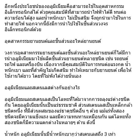
อีกหนึ่งประโยชน์ของอลูมิเนียมคือสามารถใช้ในอุตสาหกรรม
อิเล็กทรอนิกส์ได้ ด้วยคุณสมบัติที่สามารถนำไฟฟ้าได้ดี ทนต่อ
ความร้อนได้สูง และน้ำหนักเบา ไม่เป็นสนิม จึงถูกนำมาใช้ในการ
ทำสายไฟ นอกจากนี้ยังมีการนำไปใช้ในชิ้นส่วนวงจร
อิเล็กทรอนิกส์ด้วย
อุตสาหกรรมยานยนต์และชิ้นส่วนอะไหล่ยานยนต์
วงการอุตสาหกรรมยานยนต์และชิ้นส่วนอะไหล่ยานยนต์ก็ได้มีกา
รนำอลูมิเนียมมาใช้ผลิตชิ้นส่วนยานยนต์หลายชนิด เช่น รถยนต์
รถไฟ และเครื่องบิน เนื่องจากมีคุณสมบัติในการทนต่อแรงกด น้ำ
หนักเบา และที่สำคัญไม่เกิดสนิม ทำให้เหมาะกับยานยนต์ เพื่อให้
ใช้งานได้ยาว โดยที่ไม่พังได้ง่ายนั่นเอง
อลูมิเนียมและสเตนเลสต่างกันอย่างไร
อลูมิเนียมและสเตนเลสเป็นโลหะที่ได้มาจากการถลุงแร่ต่างชนิด
กัน โดยอลูมิเนียมนั้นเป็นแร่ธรรมชาติ ส่วนสเตนเลสเป็นเหล็กกล้า
ชนิดหนึ่ง ที่มีส่วนผสมของแร่ธาตุชนิดอื่น ๆ ด้วย แม้แร่ทั้งสอง
ชนิดจะมีความแข็งแรง และมีความทนทานเหมือนกัน แต่โลหะทั้ง
สองชนิดก็มีความแตกต่างในหลายๆ ด้าน ดังนี้
น้ำหนัก อลูมิเนียมนั้นมีน้ำหนักเบากว่าสเตนเลสถึง 3 เท่า