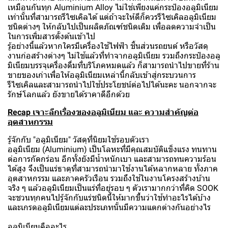
เหมือนกันทุก Aluminium Alloy ไม่ใช่เพียงแค่กระป๋องอลูมิเนียม
เท่านั้นที่สามารถรีไซเคิลได้ แต่ถ้าจะให้ดีก็ควรรีไซเคิลอลูมิเนียม
ชนิดต่างๆ ให้กลับไปเป็นผลิตภัณฑ์ชนิดเดิม เพื่อลดความจำเป็น
ในการเพิ่มสารตั้งต้นเข้าไป
รู้อย่างนี้แล้วหากใครมีเครื่องใช้ไฟฟ้า ชิ้นส่วนรถยนต์ หรือวัสดุ
งานก่อสร้างต่างๆ ไม่ใช้แล้วที่ทำจากอลูมิเนียม รวมถึงกระป๋องอลู
มิเนียมบรรจุเครื่องดื่มที่บริโภคหมดแล้ว ก็สามารถนำไปขายที่ร้าน
ขายของเก่าเพื่อให้อลูมิเนียมเหล่านี้กลับเข้าสู่กระบวนการ
รีไซเคิลและสามารถนำไปใช้ประโยชน์ต่อไปได้นะคะ นอกจากจะ
รักษ์โลกแล้ว ยังขายได้ราคาดีอีกด้วย
Recap เจาะลึกเรื่องของอลูมิเนียม และ ความสำคัญต่อ
อุตสาหกรรม
รู้จักกับ "อลูมิเนียม" วัสดุที่นิยมใช้รอบตัวเรา
อลูมิเนียม (Aluminium) เป็นโลหะที่มีคุณสมบัติแข็งแรง ทนทาน
ต่อการกัดกร่อน อีกทั้งยังมีน้ำหนักเบา และสามารถทนความร้อน
ได้สูง จึงเป็นแร่ธาตุที่สามารถนำมาใช้งานได้หลากหลาย ทั้งภาค
อุตสาหกรรม และภาคครัวเรือน รวมถึงใช้ในงานโครงสร้างบ้าน
จริง ๆ แล้วอลูมิเนียมเป็นแร่ที่อยู่รอบ ๆ ตัวเรามากกว่าที่คิด SOOK
จะชวนทุกคนไปรู้จักกับแร่ชนิดนี้ให้มากขึ้นว่าใช้ทำอะไรได้บ้าง
และเกรดอลูมิเนียมแต่ละประเภทนั้นมีความแตกต่างกันอย่างไร
อลูมิเนียมคืออะไร