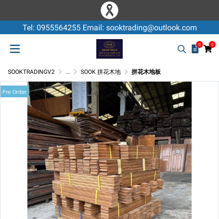
Tel: 0955564255 Email: sooktrading@outlook.com
0
0
SOOKTRADINGV2
...
SOOK 拼花木地
拼花木地板
Pre Order